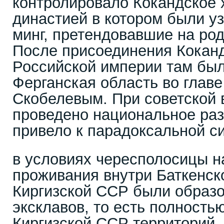
контролировало Кокандское 
династией в котором были у
минг, претендовавшие на ро
После присоединения Коканд
Российской империи там бы
Ферганская область во главе
Скобелевым. При советской 
проведено национальное раз
привело к парадоксальной с
в условиях чересполосицы н
проживания внутри Баткенск
Киргизской ССР были образ
эксклавов, то есть полность
Киргизской ССР территорий,