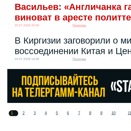
Васильев: «Англичанка га
виноват в аресте политт
20.07.2026 20:00
Политика
В Киргизии заговорили о м
воссоединении Китая и Це
16.07.2026 14:00
Политика
1
2
3
4
5
6
7
8
9
10
1