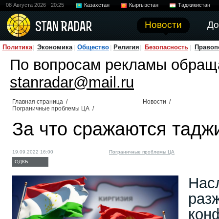
08 Августа 2026
20:25
Казахстан
Кыргызстан
Таджикистан
Новости
До
Политика
Экономика
Общество
Религия
Безопасность
Правоп
По вопросам рекламы обращ
stanradar@mail.ru
Главная страница
/
Новости
/
Пограничные проблемы ЦА
/
За что сражаются тадж
19.09.2022 16:00
Пограничные проблемы ЦА
ОДКБ
Нас
раз
кон