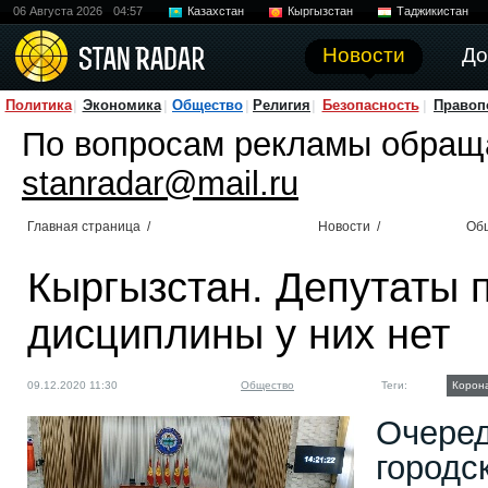
06 Августа 2026
04:57
Казахстан
Кыргызстан
Таджикистан
Новости
До
Политика
Экономика
Общество
Религия
Безопасность
Правоп
По вопросам рекламы обращ
stanradar@mail.ru
Главная страница
/
Новости
/
Об
Кыргызстан. Депутаты 
дисциплины у них нет
09.12.2020 11:30
Общество
Теги:
Корон
Очеред
городс