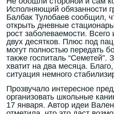
Не обошли стороной и сам к
Исполняющий обязанности г
Балбак Тулобаев сообщил, ч
открыть дневные стационары
рост заболеваемости. Всего 
двух десятков. Плюс под па
могут полностью передать бо
также госпиталь “Семетей”. 
хватит на два месяца. Благо
ситуация немного стабилизи
Прозвучало интересное пре
организовать школьные кани
17 января. Автор идеи Вале
отметила, что это даст возм