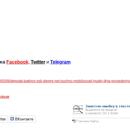
 на
Facebook
,
Twitter
и
Telegram
20/05/06/deputat-bakirov-esli-deneg-net-nuzhno-mobilizovat-lyudej-dlya-provedeniy
ровым
tter
ВКонтакте