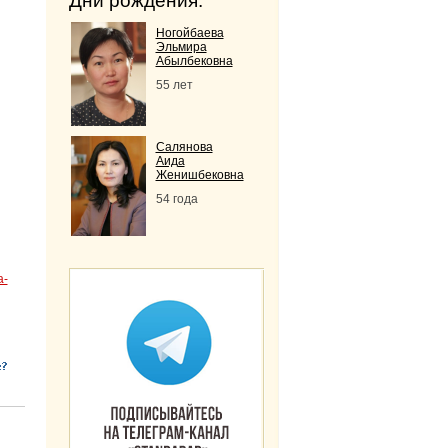
Дни рождения:
Ногойбаева
Эльмира
Абылбековна
55 лет
Салянова
Аида
Женишбековна
54 года
a-