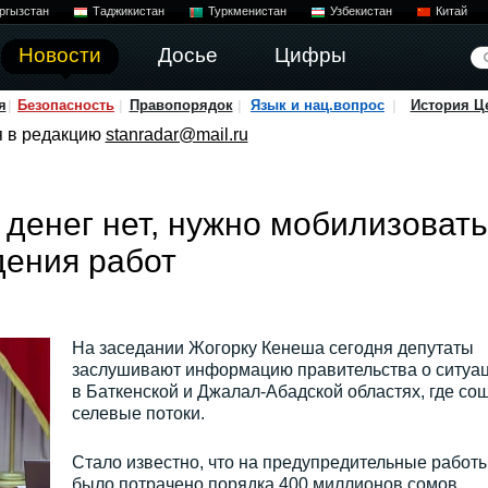
ргызстан
Таджикистан
Туркменистан
Узбекистан
Китай
Новости
Досье
Цифры
я
Безопасность
Правопорядок
Язык и нац.вопрос
История Ц
я в редакцию
stanradar@mail.ru
 денег нет, нужно мобилизовать
дения работ
На заседании Жогорку Кенеша сегодня депутаты
заслушивают информацию правительства о ситуа
в Баткенской и Джалал-Абадской областях, где со
селевые потоки.
Стало известно, что на предупредительные работ
было потрачено порядка 400 миллионов сомов.