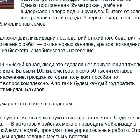
Однако построенная 85-метровая дамба не
выдержала напора воды и рухнула. В итоге от сел
пострадали села и города. Ущерб от схода селя, то
55 миллионов сомов
дложил для ликвидации последствий стихийного бедствия, 
ительных работ — рытья новых каналов, арыков, возведен
и из бюджета, а мобилизовать население.
ой Чуйский Канал, люди это сделали без привлечения тяжел
енями. Вырыли 100 километров, около 50 тысяч гектаров.
население, граждан которые получают пособия по
 вопрос комплексно. А то так и будем каждый год тратить
тат
Мирлан Бакиров
.
маров согласился с нардепом.
 нужно сидеть сложа руки ссылаясь на то, что в бюджете н
в. — В некоторых районах можно проводить мобилизацию,
роблему с водой, проводят предупредительные работы. Эт
, мы дадим задание местным властям.