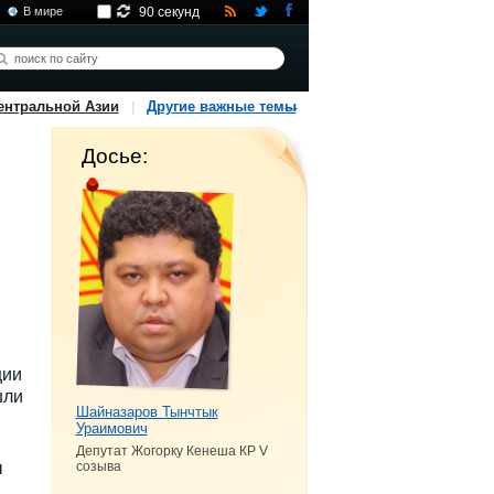
В мире
90 секунд
ентральной Азии
Другие важные темы
Досье:
ции
шли
Шайназаров Тынчтык
Ураимович
Депутат Жогорку Кенеша КР V
ы
созыва