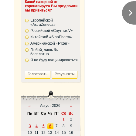
Какой вакциной от
коронавируса Вы предпочли
бы привиться?
Европейской
«AstraZeneca»
Российской «Спутник V»
Китайской «SinoPharm»
Американской «Pfizer»
Любой, лишь бы
бесплатно
Я не буду вакцинироваться
«
Август 2026
»
Пн
Вт
Ср
Чт
Пт
Сб
Вс
1
2
3
4
5
6
7
8
9
10
11
12
13
14
15
16