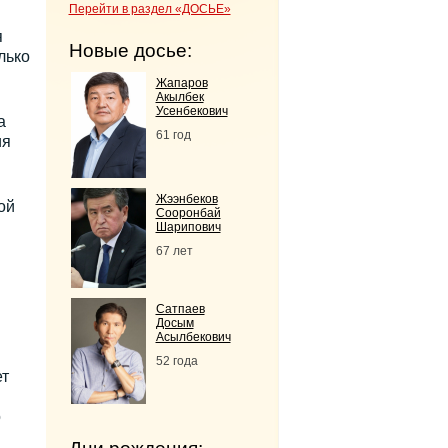
Перейти в раздел «ДОСЬЕ»
я
Новые досье:
лько
Жапаров
Акылбек
Усенбекович
а
61 год
ия
Жээнбеков
ой
Сооронбай
Шарипович
67 лет
Сатпаев
Досым
Асылбекович
52 года
ет
о