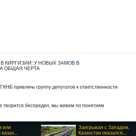
В КИРГИЗИИ: У НОВЫХ ЗАМОВ В
А ОБЩАЯ ЧЕРТА
 ГКНБ привлечь группу депутатов к ответственности
е творится беспредел, мы живем по понятиям
а или
Заигрывая с Западом,
казах...
Казахстан оказался...