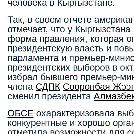
человека в Кыргызстане.
Так, в своем отчете америка
отмечает, что у Кыргызстана
форма правления, которая о
президентскую власть и пов
парламента и премьер-минис
президентских выборов в окт
избрал бывшего премьер-ми
члена
СДПК
Сооронбая Жээ
сменил президента
Алмазбе
ОБСЕ
охарактеризовала выб
конкурентные и хорошо орга
отметила возможности для 