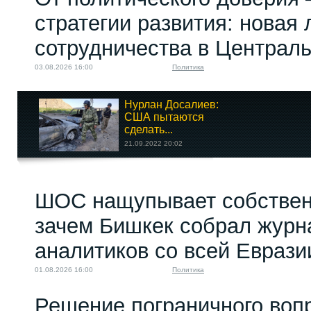
стратегии развития: новая 
сотрудничества в Централ
03.08.2026 16:00
Политика
Нурлан Досалиев:
США пытаются
сделать...
21.09.2022 20:02
ШОС нащупывает собствен
«Под колпаком»:
Шесть вузов,
зачем Бишкек собрал журн
включая...
10.02.2026 10:00
аналитиков со всей Еврази
01.08.2026 16:00
Политика
Решение пограничного воп