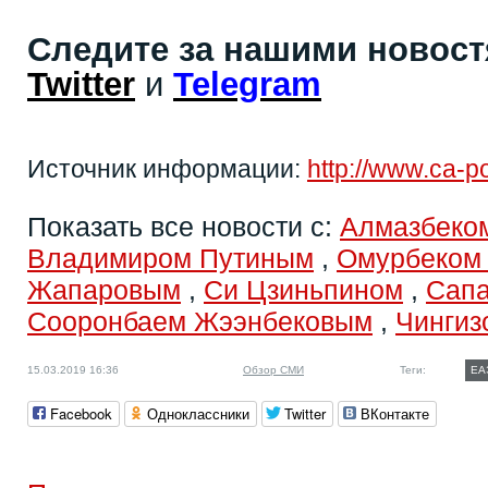
Следите за нашими новос
Twitter
и
Telegram
Источник информации:
http://www.ca-po
Показать все новости с:
Алмазбеко
Владимиром Путиным
,
Омурбеком
Жапаровым
,
Си Цзиньпином
,
Сап
Сооронбаем Жээнбековым
,
Чингиз
15.03.2019 16:36
Обзор СМИ
Теги:
ЕА
Facebook
Одноклассники
Twitter
ВКонтакте