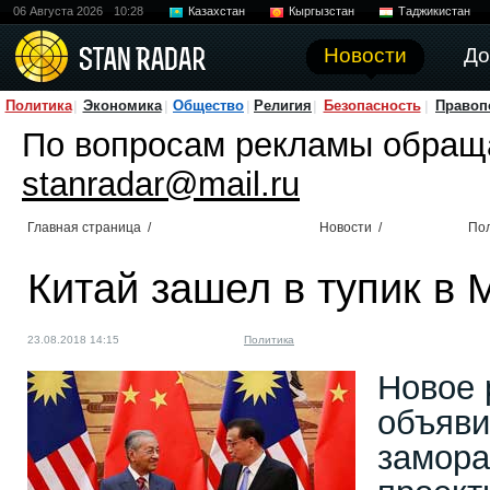
06 Августа 2026
10:28
Казахстан
Кыргызстан
Таджикистан
Новости
До
Политика
Экономика
Общество
Религия
Безопасность
Правоп
По вопросам рекламы обращ
stanradar@mail.ru
Главная страница
/
Новости
/
По
Китай зашел в тупик в 
23.08.2018 14:15
Политика
Новое 
объяви
замора