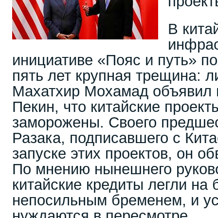
проект
В кита
инфрас
инициативе «Пояс и путь» по
пять лет крупная трещина: 
Махатхир Мохамад объявил в
Пекин, что китайские проекты
заморожены. Своего предше
Разака, подписавшего с Кит
запуске этих проектов, он об
По мнению нынешнего руков
китайские кредиты легли на
непосильным бременем, и ус
нуждаются в пересмотре.