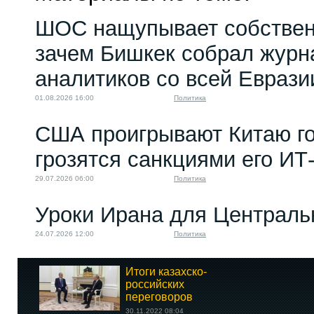
ШОС нащупывает собствен
зачем Бишкек собрал журн
аналитиков со всей Еврази
01.08.2026 16:00
Политика
США проигрывают Китаю го
грозятся санкциями его ИТ
29.07.2026 06:00
Политика
Уроки Ирана для Централь
24.07.2026 12:00
Политика
Итоги казахско-
российских
переговоров
30.11.2022 08:04