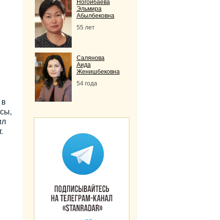
Ногойбаева
Эльмира
Абылбековна
55 лет
Салянова
Аида
Женишбековна
54 года
 в
сы,
ил
.
и