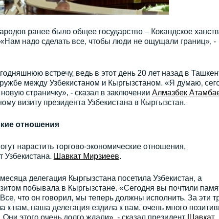
народов ранее было общее государство – Кокандское ханств
«Нам надо сделать все, чтобы люди не ощущали границ», -
одняшнюю встречу, ведь в этот день 20 лет назад в Ташкен
дружбе между Узбекистаном и Кыргызстаном. «Я думаю, сег
овую страничку», - сказал в заключении
Алмазбек Атамба
ному визиту президента Узбекистана в Кыргызстан.
ские отношения
гут нарастить торгово-экономические отношения,
т Узбекистана.
Шавкат Мирзиеев
.
 месяца делегация Кыргызстана посетила Узбекистан, а
изитом побывала в Кыргызстане. «Сегодня вы почтили памя
Все, что он говорил, мы теперь должны исполнить. За эти т
 к нам, наша делегация ездила к вам, очень много позитив
 Они этого очень долго ждали», - сказал президент
Шавкат