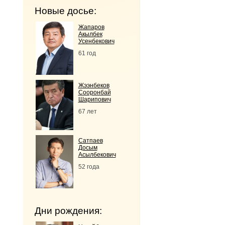
Новые досье:
Жапаров
Акылбек
Усенбекович
61 год
Жээнбеков
Сооронбай
Шарипович
67 лет
Сатпаев
Досым
Асылбекович
52 года
Дни рождения: