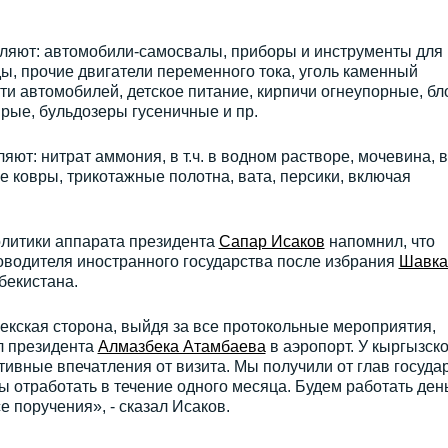
вляют: автомобили-самосвалы, приборы и инструменты для
, прочие двигатели переменного тока, уголь каменный
и автомобилей, детское питание, кирпичи огнеупорные, бл
рые, бульдозеры гусеничные и пр.
ют: нитрат аммония, в т.ч. в водном растворе, мочевина, в 
е ковры, трикотажные полотна, вата, персики, включая
литики аппарата президента
Сапар Исаков
напомнил, что
оводителя иностранного государства после избрания
Шавка
бекистана.
бекская сторона, выйдя за все протокольные мероприятия,
л президента
Алмазбека Атамбаева
в аэропорт. У кыргызск
ивные впечатления от визита. Мы получили от глав госуда
ы отработать в течение одного месяца. Будем работать ден
е поручения», - сказал Исаков.