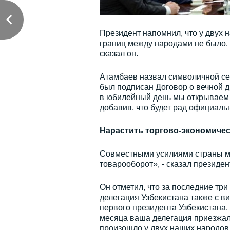
Президент напомнил, что у двух 
границ между народами не было. 
сказал он.
Атамбаев назвал символичной сег
был подписан Договор о вечной 
в юбилейный день мы открываем н
добавив, что будет рад официаль
Нарастить торгово-экономиче
Совместными усилиями страны мо
товарооборот», - сказал президен
Он отметил, что за последние три
делегация Узбекистана также с в
первого президента Узбекистана. 
месяца ваша делегация приезжала
произошло у двух наших народов.