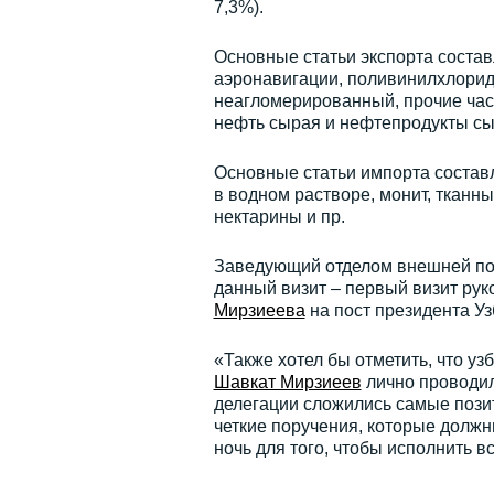
7,3%).
Основные статьи экспорта соста
аэронавигации, поливинилхлориды
неагломерированный, прочие част
нефть сырая и нефтепродукты сы
Основные статьи импорта составля
в водном растворе, монит, тканны
нектарины и пр.
Заведующий отделом внешней по
данный визит – первый визит рук
Мирзиеева
на пост президента Уз
«Также хотел бы отметить, что уз
Шавкат Мирзиеев
лично проводи
делегации сложились самые позит
четкие поручения, которые должн
ночь для того, чтобы исполнить вс