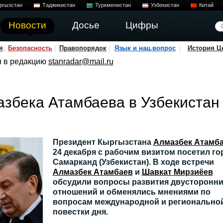
ргызстан
Таджикистан
Туркменистан
Узбекистан
Китай
Новости
Досье
Цифры
я
Безопасность
Правопорядок
Язык и нац.вопрос
История Ц
я в редакцию
stanradar@mail.ru
азбека Атамбаева в Узбекистан
Президент Кыргызстана
Алмазбек Атамб
24 декабря с рабочим визитом посетил го
Самарканд (Узбекистан). В ходе встречи
Алмазбек Атамбаев
и
Шавкат Мирзиёев
обсудили вопросы развития двусторонн
отношений и обменялись мнениями по
вопросам международной и регионально
повестки дня.