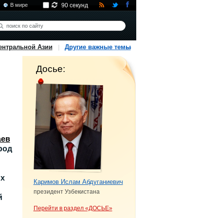
В мире
90 секунд
ентральной Азии
Другие важные темы
Досье:
аев
род
их
Каримов Ислам Абдуганиевич
президент Узбекистана
й
Перейти в раздел «ДОСЬЕ»