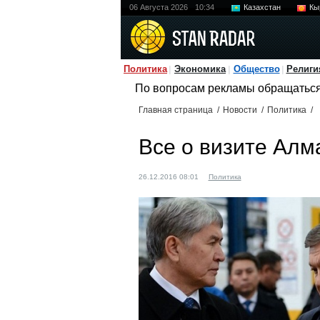
06 Августа 2026
10:34
Казахстан
Кы
Политика
Экономика
Общество
Религи
По вопросам рекламы обращатьс
Главная страница
/
Новости
/
Политика
/
Вcе о визите Алм
26.12.2016 08:01
Политика