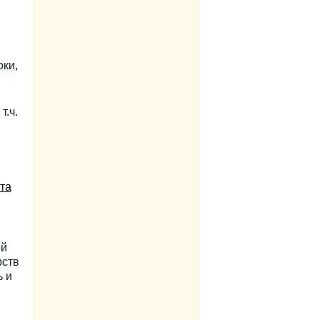
оки,
т.ч.
та
ой
рств
ь и