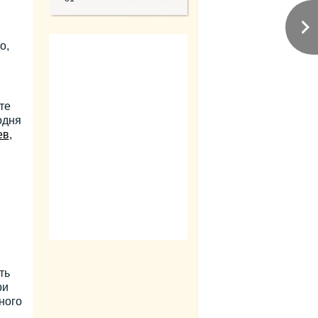
о,
те
одня
ев
,
ть
ри
ного