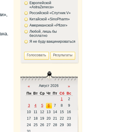
Европейской
«AstraZeneca»
Российской «Спутник V»
ли»,
Китайской «SinoPharm»
Американской «Pfizer»
Любой, лишь бы
ана.
бесплатно
Я не буду вакцинироваться
«
Август 2026
»
Пн
Вт
Ср
Чт
Пт
Сб
Вс
1
2
3
4
5
6
7
8
9
10
11
12
13
14
15
16
17
18
19
20
21
22
23
24
25
26
27
28
29
30
31