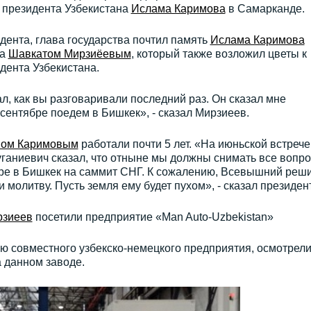
 президента Узбекистана
Ислама Каримова
в Самарканде.
дента, глава государства почтил память
Ислама Каримова
на
Шавкатом Мирзиёевым
, который также возложил цветы к
дента Узбекистана.
, как вы разговаривали последний раз. Он сказал мне
 сентябре поедем в Бишкек», - сказал Мирзиеев.
ом Каримовым
работали почти 5 лет. «На июньской встрече
аниевич сказал, что отныне мы должны снимать все вопро
бре в Бишкек на саммит СНГ. К сожалению, Всевышний реш
 молитву. Пусть земля ему будет пухом», - сказал президент
рзиеев
посетили предприятие «Man Auto-Uzbekistan»
ю совместного узбекско-немецкого предприятия, осмотрел
 данном заводе.