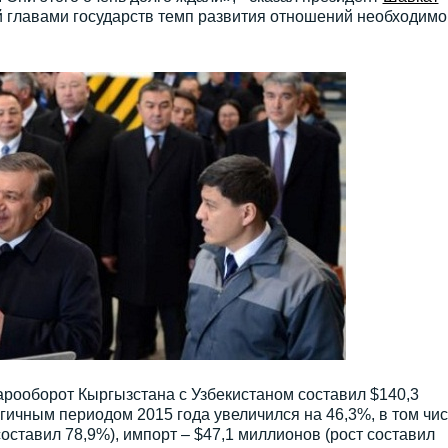
ый главами государств темп развития отношений необходимо
арооборот Кыргызстана с Узбекистаном составил $140,3
гичным периодом 2015 года увеличился на 46,3%, в том чи
составил 78,9%), импорт – $47,1 миллионов (рост составил