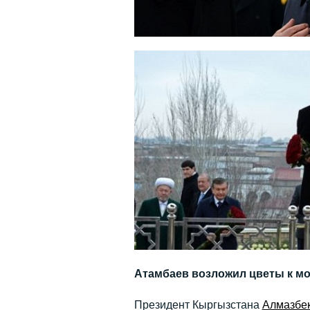
Атамбаев возложил цветы к м
Президент Кыргызcтана
Алмазбе