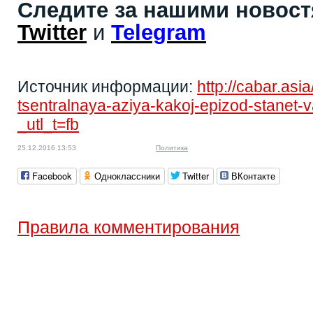
Следите за нашими новос
Twitter
и
Telegram
Источник информации:
http://cabar.asi
tsentralnaya-aziya-kakoj-epizod-stanet
_utl_t=fb
25.12.2016 13:53
Политика
Facebook
Одноклассники
Twitter
ВКонтакте
Правила комментирования