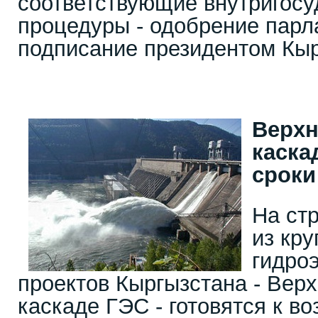
соответствующие внутригос
процедуры - одобрение парл
подписание президентом Кыр
Верхн
каска
сроки
На ст
из кр
гидро
проектов Кыргызстана - Вер
каскаде ГЭС - готовятся к в