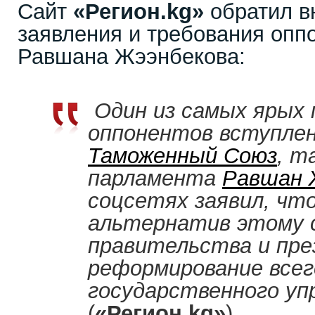
Сайт
«Регион.
kg
»
обратил в
заявления и требования опп
Равшана Жээнбекова:
Один из самых ярых 
оппонентов вступле
Таможенный Союз
, т
парламента
Равшан 
соцсетях заявил, что
альтернатив этому 
правительства и пре
реформирование все
государственного уп
(
«Регион.
kg
»
)