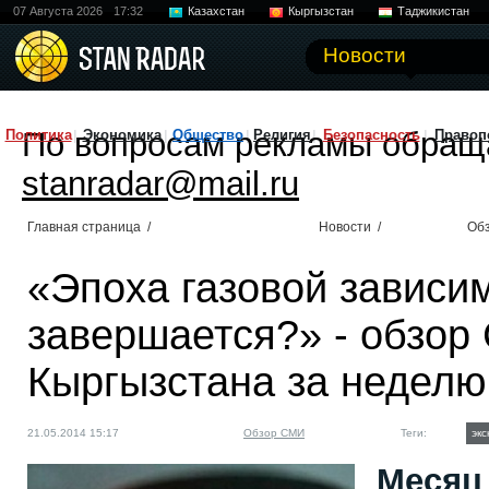
07 Августа 2026
17:32
Казахстан
Кыргызстан
Таджикистан
Новости
По вопросам рекламы обращ
Политика
Экономика
Общество
Религия
Безопасность
Правоп
stanradar@mail.ru
Главная страница
/
Новости
/
Об
«Эпоха газовой зависим
завершается?» - обзор
Кыргызстана за неделю
21.05.2014 15:17
Обзор СМИ
Теги:
экс
Месяц 