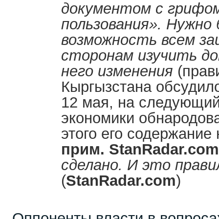
документом с грифом
пользования». Нужно 
возможность всем з
сторонам изучить до
него изменения
(прав
Кыргызстана обсудил
12 мая, на следующи
экономики обнародова
этого его содержание
прим.
StanRadar
.
com
сделано. И это прави
(
StanRadar
.
com
)
Оппоненты власти в вопроса