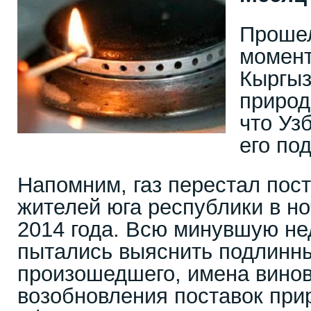
Прошел
момент
Кыргыз
природн
что Уз
его под
Напомним, газ перестал пост
жителей юга республики в но
2014 года. Всю минувшую н
пытались выяснить подлинн
произошедшего, имена винов
возобновления поставок прир