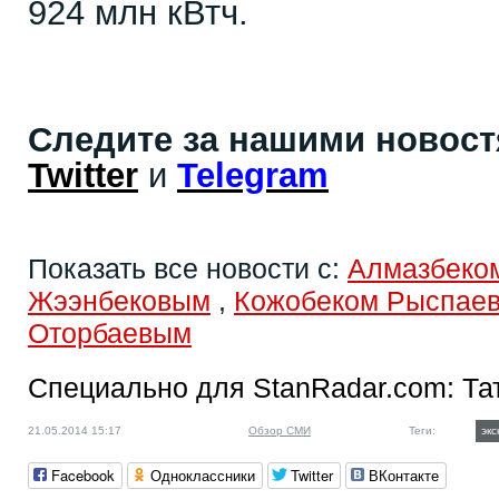
924 млн кВтч.
Следите за нашими новос
Twitter
и
Telegram
Показать все новости с:
Алмазбеко
Жээнбековым
,
Кожобеком Рыспае
Оторбаевым
Специально для StanRadar.com:
Та
21.05.2014 15:17
Обзор СМИ
Теги:
экс
Facebook
Одноклассники
Twitter
ВКонтакте