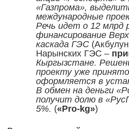
«Газпрома», выделит
международные прое
Речь идет о 12 млрд 
финансирование Верх
каскада ГЭС
(Акбулун
Нарынских ГЭС –
при
Кыргызстане. Решени
проекту уже принято
оформляется в уста
В обмен на деньги «
получит долю в «РусГ
5%.
(
«
Pro
-
kg
»
)