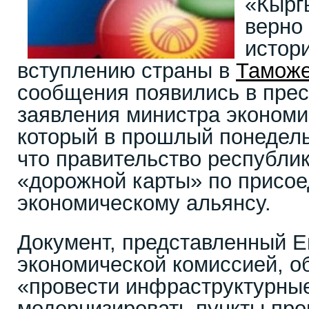
«Кырг
верно
истор
вступлению страны в
Таможе
сообщения появились в прес
заявления министра экономи
который в прошлый понедель
что правительство республи
«дорожной карты» по присое
экономическому альянсу.
Документ, представленный Е
экономической комиссией, о
«провести инфраструктурны
модернизировать пункты про