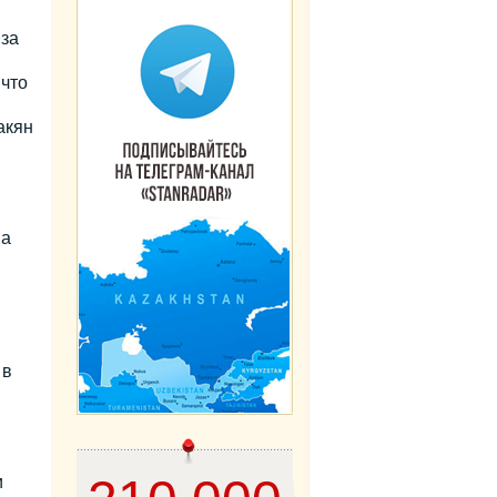
 за
 что
акян
 а
 в
и