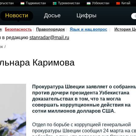
ргызстан
Таджикистан
Туркменистан
Узбекистан
Китай
Новости
Досье
Цифры
я
Безопасность
Правопорядок
Язык и нац.вопрос
История Ц
я в редакцию
stanradar@mail.ru
ок
/
ульнара Каримова
Прокуратура Швеции заявляет о собранн
против дочери президента Узбекистана
доказательствах в том, что та могла
совершать коррупционные действия на
сотни миллионов долларов США.
Отдел по борьбе с коррупцией генеральной
прокуратуры Швеции сообщил 24 марта на с