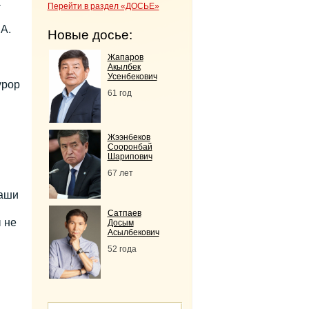
а
Перейти в раздел «ДОСЬЕ»
А.
Новые досье:
Жапаров
Акылбек
Усенбекович
урор
61 год
Жээнбеков
Сооронбай
Шарипович
67 лет
наши
Сатпаев
 не
Досым
Асылбекович
52 года