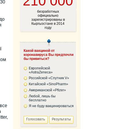
210 000
 30
безработных
официально
до
зарегистрированы в
Кыргызстане в 2014
я
году
ы
Какой вакциной от
коронавируса Вы предпочли
бы привиться?
ком
Европейской
«AstraZeneca»
Российской «Спутник V»
Китайской «SinoPharm»
Американской «Pfizer»
Любой, лишь бы
бесплатно
 все
Я не буду вакцинироваться
а
ter,