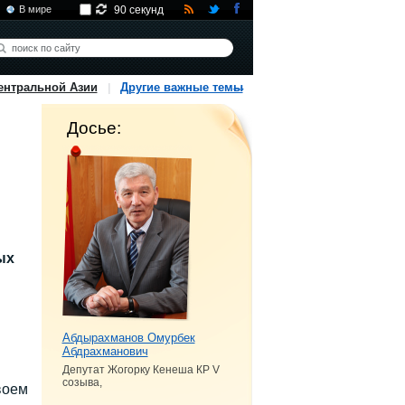
В мире
90 секунд
ентральной Азии
Другие важные темы
Досье:
ых
Абдырахманов Омурбек
Абдрахманович
Депутат Жогорку Кенеша КР V
созыва,
воем