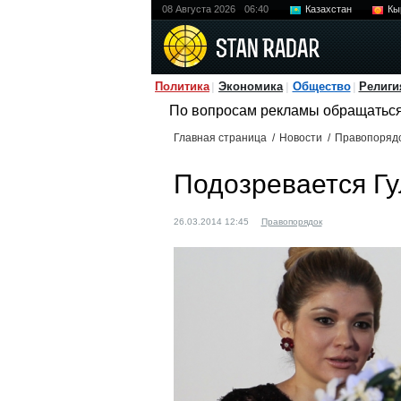
08 Августа 2026
06:40
Казахстан
Кы
Политика
Экономика
Общество
Религи
По вопросам рекламы обращатьс
Главная страница
/
Новости
/
Правопоряд
Подозревается Г
26.03.2014 12:45
Правопорядок