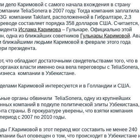
ли дело Каримовой с самого начала вхождения в страну
мпании TeliaSonera в 2007 году. Тогда компания заплатила
3G компании Takilant, расположенной в Гибралтаре, 2,3
ереводе составляет порядка 358 долларов США. Считается,
езидента
Ислама Каримова
– Гульнаре. Официально этой
ян, одна из ближайших советников
Гульнары Каримовой
. Ав
и ближайшими людьми Каримовой в феврале этого года
ери президента.
, что обладают достаточными свидетельствами того, что в
рганах власти именно она вела переговоры с TeliaSonera,
изнеса компании в Узбекистане.
делами Каримовой интересуются и в Голландии и США.
ные органы обвинили TeliaSonera, одну из крупнейших
ных компаний в подкупе политической элиты Узбекистана,
нта страны. В прокуратуре уверены, что взятки компания
период с 2007 по 2010 годы.
оды Г.Каримовой в этот период мог составить не менее 240
ании был оповещен о том, что происходит в Узбекистане 