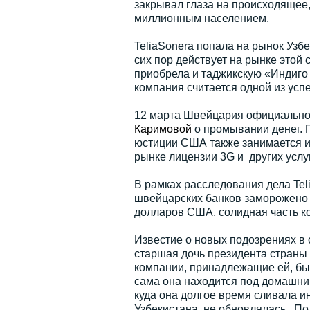
закрывал глаза на происходящее,
миллионным населением.
TeliaSonera попала на рынок Узбе
сих пор действует на рынке этой 
приобрела и таджикскую «Индиго 
компания считается одной из ус
12 марта Швейцария официально 
Каримовой
о промывании денег. П
юстиции США также занимается и
рынке лицензии 3G и других услуг
В рамках расследования дела Teli
швейцарских банков заморожено
долларов США, солидная часть к
Известие о новых подозрениях в 
старшая дочь президента страны 
компании, принадлежащие ей, был
сама она находится под домашним
куда она долгое время сливала и
Узбекистана, не обновлялась. П