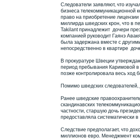
Следователи заявляют, что изуча
бизнеса телекоммуникационной ко
право на приобретение лицензии 
миллирда шведских крон, что в п
Takilant принадлежит дочери пр
компанией руководит Гаянэ Авак
была задержана вместе с другим
непосредственно в квартире доч
В прокуратуре Швеции утверждают
период пребывания Каримовой в о
позже контролировала весь ход б
Помимо шведских следователей, 
Ранее шведские правоохранитель
скандинавских телекоммуникацион
частности, старшую дочь президе
предоставляла систематически в 
Следствие предполагает, что дох
миллионов евро. Менеджмент комп