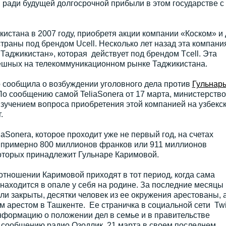
 ради будущей долгосрочной прибыли в этом государстве с
кистана в 2007 году, приобретя акции компании «Коском» и 
страны под брендом Ucell. Несколько лет назад эта компани
Таджикистан», которая действует под брендом Тcell. Эта
пешных на телекоммуникационном рынке Таджикистана.
сообщила о возбуждении уголовного дела против
Гульнар
о сообщению самой TeliaSonera от 17 марта, министерство
зучением вопроса приобретения этой компанией на узбекс
.
aSonera, которое проходит уже не первый год, на счетах
 примерно 800 миллионов франков или 911 миллионов
оторых принадлежит Гульнаре Каримовой.
отношении Каримовой приходят в тот период, когда сама
находится в опале у себя на родине. За последние месяцы
и закрыты, десятки человек из ее окружения арестованы, 
 арестом в Ташкенте. Ее страничка в социальной сети Twit
нформацию о положении дел в семье и в правительстве
о сообщению радио Озодлик, 21 марта в своем последнем