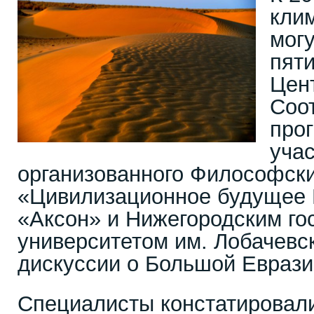
кли
могу
пят
Цен
Соо
про
учас
организованного Философск
«Цивилизационное будущее 
«Аксон» и Нижегородским г
университетом им. Лобачевск
дискуссии о Большой Еврази
Специалисты констатировали