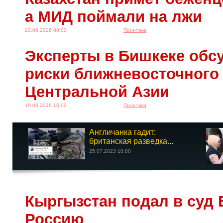
а МИД поймали на лжи
23.06.2026 08:00
Политика
Эксперты в Бишкеке обс
риски ближневосточного
Центральной Азии
19.03.2026 16:00
Политика
Англичанка гадит:
британская разведка...
25.07.2023 10:00
Кыргызстан подал в суд 
Россию