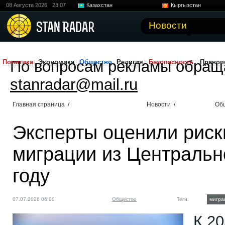
08 Августа 2026
23:07
Казахстан
Кыргызстан
Узбекистан
Китай
Новости
По вопросам рекламы обращ
Политика
Экономика
Общество
Религия
Безопасность
Правоп
stanradar@mail.ru
Главная страница
/
Новости
/
Об
Эксперты оценили риск
миграции из Центральн
году
07.07.2026 06:00
Общество
Теги:
мигра
К 20