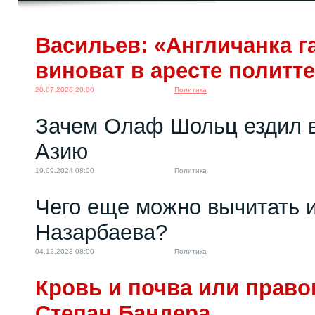
Эмиграция из
Васильев: «Англичанка га
России-2022: анализ...
31.10.2022 16:01
виноват в аресте политт
20.07.2026 20:00
Политика
Зачем Олаф Шольц ездил 
Азию
19.09.2024 08:00
Политика
Чего еще можно вычитать 
Назарбаева?
04.12.2023 08:00
Политика
Кровь и почва или право
Степан Бандера