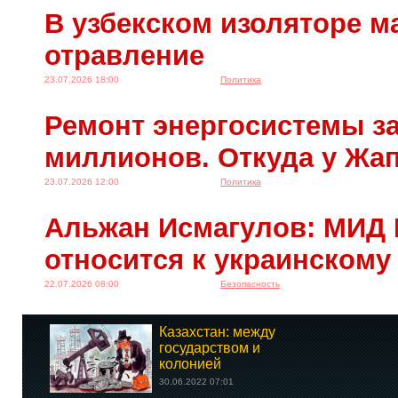
В узбекском изоляторе м
отравление
23.07.2026 18:00
Политика
Ремонт энергосистемы за
миллионов. Откуда у Жа
23.07.2026 12:00
Политика
Альжан Исмагулов: МИД 
относится к украинскому
22.07.2026 08:00
Безопасность
Казахстан: между
государством и
колонией
30.06.2022 07:01