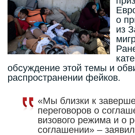
приз
Евр
о п
из 
миг
Ран
кате
обсуждение этой темы и обв
распространении фейков.
«Мы близки к заверш
переговоров о согла
визового режима и о 
соглашении» – заявил