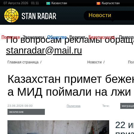
07 Августа 2026
01:11
Казахстан
Кыргызстан
Узбекистан
Китай
Новости
По вопросам рекламы обращ
Политика
Экономика
Общество
Религия
Безопасность
Правоп
stanradar@mail.ru
Главная страница
/
Новости
/
По
Казахстан примет беже
а МИД поймали на лжи
23.06.2026 08:00
Политика
Теги:
миграци
эксклюзив
22 