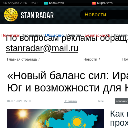
06 Августа 2026
07:39
Казахстан
Кыргызстан
Узбекистан
Китай
Новости
По вопросам рекламы обращ
Политика
Экономика
Общество
Религия
Безопасность
Правоп
stanradar@mail.ru
Главная страница
/
Новости
/
По
«Новый баланс сил: Ир
Юг и возможности для 
04.07.2026 15:00
Политика
Теги:
геополи
Как
про