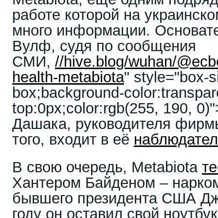
работе которой на украинск
много информации. Основате
Вулф, судя по сообщения
СМИ,
//hive.blog/wuhan/@ecbo
health-metabiota
" style="box-s
box;background-color:transpar
top:0px;color:rgb(255, 190, 0
Дашака, руководителя фирмы
того, входит в её
наблюдател
В свою очередь, Metabiota
те
Хантером Байденом – нарко
бывшего президента США Дж
году он оставил свой ноутбук