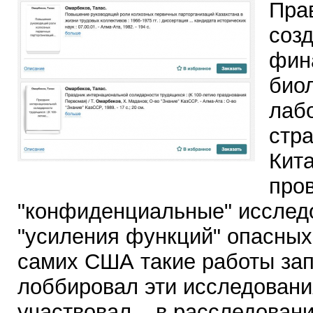
Пра
соз
фин
био
лабо
стра
Кита
про
"конфиденциальные" исслед
"усиления функций" опасных
самих США такие работы за
лоббировал эти исследования
участвовал – в расследован