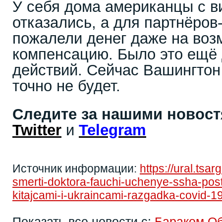
У себя дома американцы с в
отказались, а для партнёров
пожалели денег даже на во
компенсацию. Было это ещё 
действий. Сейчас Вашингтон
точно не будет.
Следите за нашими новос
Twitter
и
Telegram
Источник информации:
https://ural.tsar
smerti-doktora-fauchi-uchenye-ssha-post
kitajcami-i-ukraincami-razgadka-covid-
Показать все новости с:
Бараком О