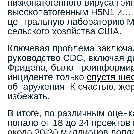
низкопатогенного вируса гри
высокопатогенным H5N1 и… 
центральную лабораторию М
сельского хозяйства США.
Ключевая проблема заключал
руководство CDC, включая д
Фридена, было проинформир
инциденте только
спустя ше
обнаружения. К счастью, же
избежать.
В итоге, по различным оценк
попало от 18 до 24 проекто
около 20-30 миллионов долла