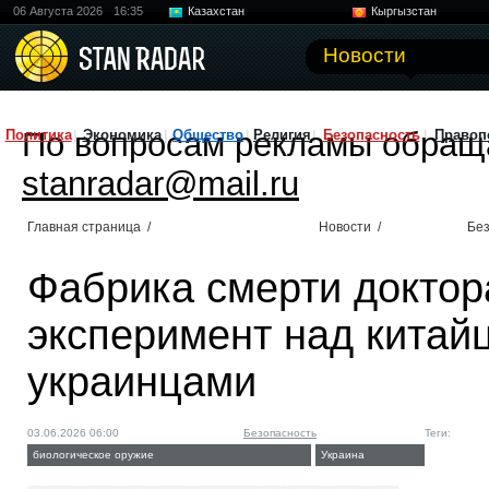
06 Августа 2026
16:35
Казахстан
Кыргызстан
Узбекистан
Китай
Новости
По вопросам рекламы обращ
Политика
Экономика
Общество
Религия
Безопасность
Правоп
stanradar@mail.ru
Главная страница
/
Новости
/
Без
Фабрика смерти доктор
эксперимент над китай
украинцами
03.06.2026 06:00
Безопасность
Теги:
биологическое оружие
Украина