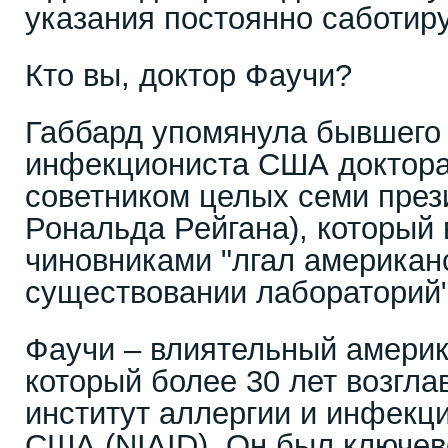
указания постоянно саботиру
Кто вы, доктор Фаучи?
Габбард упомянула бывшего 
инфекциониста США доктора
советником целых семи през
Рональда Рейгана), который 
чиновниками "лгал американ
существовании лабораторий"
Фаучи – влиятельный америк
который более 30 лет возгл
институт аллергии и инфекц
США (NIAID). Он был ключев