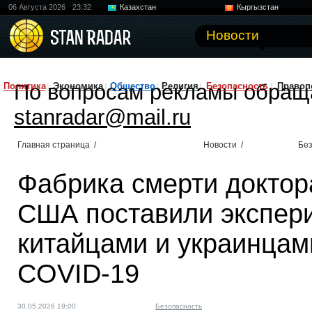
06 Августа 2026
23:32
Казахстан
Кыргызстан
Узбекистан
Китай
Новости
По вопросам рекламы обращ
Политика
Экономика
Общество
Религия
Безопасность
Правоп
stanradar@mail.ru
Главная страница
/
Новости
/
Без
Фабрика смерти доктор
США поставили экспер
китайцами и украинцам
COVID-19
30.05.2026 19:00
Безопасность