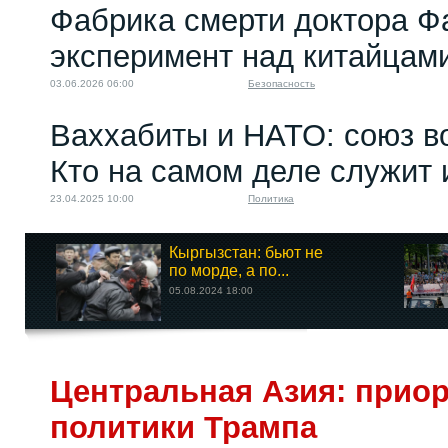
Фабрика смерти доктора Ф
эксперимент над китайцам
03.06.2026 06:00
Безопасность
Ваххабиты и НАТО: союз в
Кто на самом деле служит
23.04.2025 10:00
Политика
Кыргызстан: бьют не
по морде, а по...
05.08.2024 18:00
Центральная Азия: прио
политики Трампа