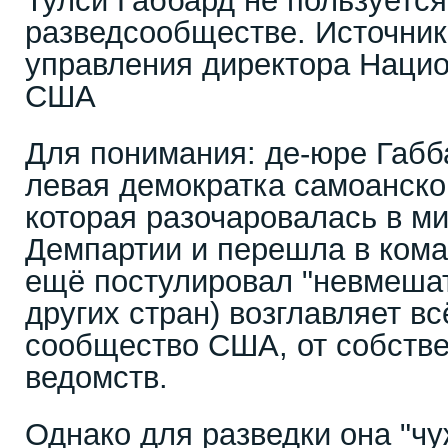
Тулси Габбард не пользуетс
разведсообществе. Источник
управления директора Нацио
США
Для понимания: де-юре Габб
левая демократка самоанско
которая разочаровалась в м
Демпартии и перешла в кома
ещё постулировал "невмешат
других стран) возглавляет в
сообщество США, от собств
ведомств.
Однако для разведки она "чу