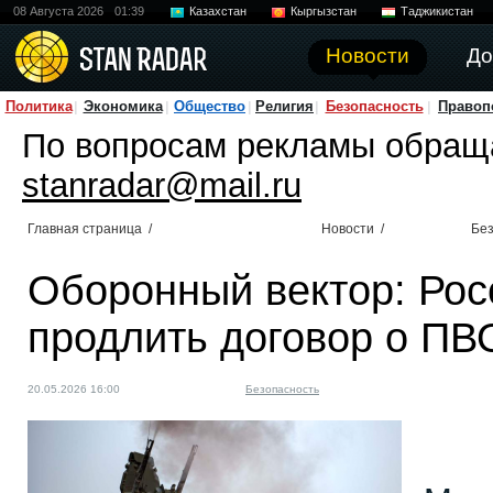
08 Августа 2026
01:39
Казахстан
Кыргызстан
Таджикистан
Новости
До
Политика
Экономика
Общество
Религия
Безопасность
Правоп
По вопросам рекламы обращ
stanradar@mail.ru
Главная страница
/
Новости
/
Без
Оборонный вектор: Рос
продлить договор о ПВ
20.05.2026 16:00
Безопасность