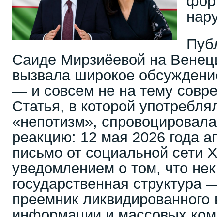
фор
нар
Пуб
Саиде Мирзиёевой на Венец
вызвала широкое обсуждение
— и совсем не на тему совре
Статья, в которой употребля
«непотизм», спровоцировал
реакцию: 12 мая 2026 года а
письмо от социальной сети X 
уведомлением о том, что нек
государственная структура —
преемник ликвидированного в
информации и массовых ко