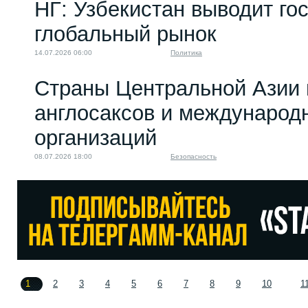
НГ: Узбекистан выводит го
глобальный рынок
14.07.2026 06:00
Политика
Страны Центральной Азии 
англосаксов и междунаро
организаций
08.07.2026 18:00
Безопасность
1
2
3
4
5
6
7
8
9
10
1