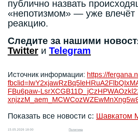
публично назвать происход
«непотизмом» — уже влечёт
реакцию.
Следите за нашими новос
Twitter
и
Telegram
Источник информации:
https://fergana.
fbclid=IwY2xjawRzBq5leHRuA2FlbQI
FBu6paw-LsrXCGB11D_jCzHPWAOzkl22
xnjzzM_aem_MCWCozWZEwMnXng5w
Показать все новости с:
Шавкатом 
15.05.2026 18:00
Политика