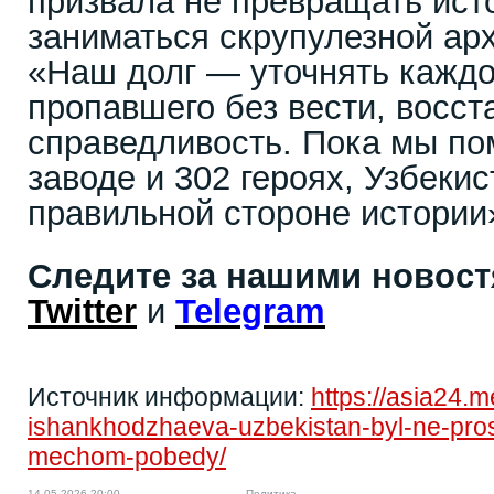
призвала не превращать исто
заниматься скрупулезной ар
«Наш долг — уточнять каждо
пропавшего без вести, восст
справедливость. Пока мы по
заводе и 302 героях, Узбекис
правильной стороне истории
Следите за нашими новос
Twitter
и
Telegram
Источник информации:
https://asia24.
ishankhodzhaeva-uzbekistan-byl-ne-pros
mechom-pobedy/
14.05.2026 20:00
Политика