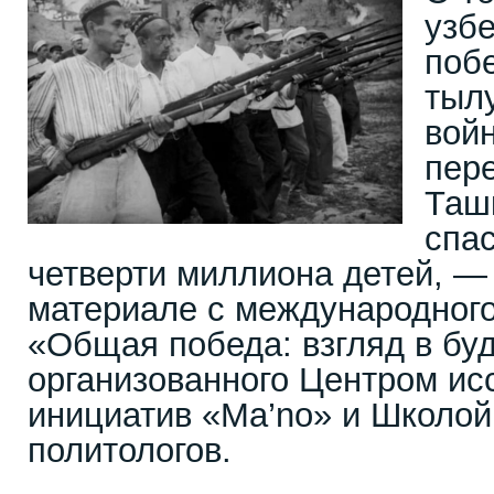
узб
побе
тылу
вой
пере
Таш
спа
четверти миллиона детей, —
материале с международного
«Общая победа: взгляд в бу
организованного Центром ис
инициатив «Ma’no» и Школо
политологов.