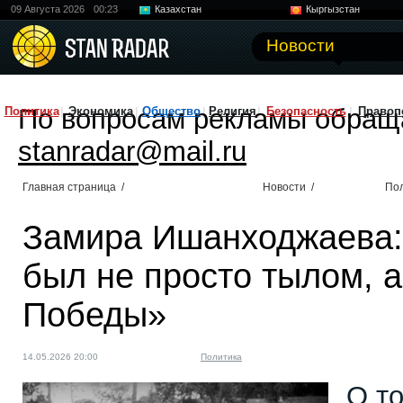
09 Августа 2026
00:23
Казахстан
Кыргызстан
Узбекистан
Китай
Новости
По вопросам рекламы обращ
Политика
Экономика
Общество
Религия
Безопасность
Правоп
stanradar@mail.ru
Главная страница
/
Новости
/
По
Замира Ишанходжаева:
был не просто тылом, 
Победы»
14.05.2026 20:00
Политика
О то