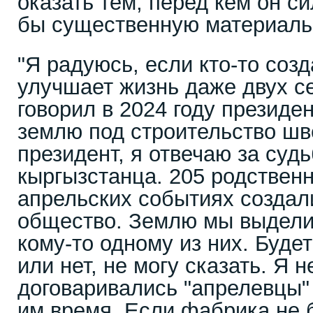
оказать тем, перед кем он си
бы существенную материаль
"Я радуюсь, если кто-то созд
улучшает жизнь даже двух сем
говорил в 2024 году президе
землю под строительство шв
президент, я отвечаю за суд
кыргызстанца. 205 родствен
апрельских событиях создал
общество. Землю мы выделил
кому-то одному из них. Буде
или нет, не могу сказать. Я н
договаривались "апрелевцы"
им время. Если фабрика не 