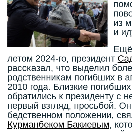
пом
пов
из м
и ид
Ещё 
летом 2024-го, президент
Са
рассказал, что выделил боле
родственникам погибших в а
2010 года. Близкие погибших
обратились к президенту с н
первый взгляд, просьбой. О
бедственном положении, свя
Курманбеком Бакиевым
, ко