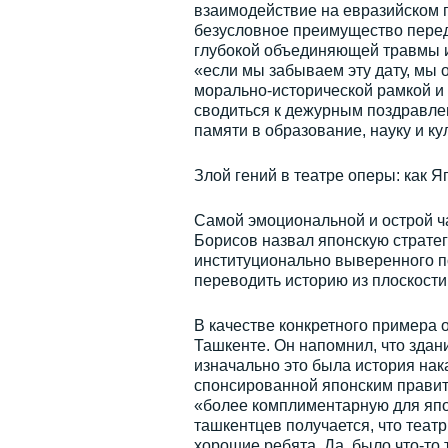
взаимодействие на евразийском п
безусловное преимущество пере
глубокой объединяющей травмы и
«если мы забываем эту дату, мы 
морально-исторической рамкой и 
сводиться к дежурным поздравле
памяти в образование, науку и кул
Злой гений в театре оперы: как 
Самой эмоциональной и острой ча
Борисов назвал японскую стратег
институционально выверенного по
переводить историю из плоскости
В качестве конкретного примера 
Ташкенте. Он напомнил, что здан
изначально это была история нака
спонсированной японским правит
«более комплиментарную для япо
ташкентцев получается, что театр
хорошие ребята. Да, было что-то 