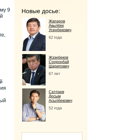
му 9
Новые досье:
ый
Жапаров
Акылбек
Усенбекович
те,
62 года
Жээнбеков
Сооронбай
Шарипович
67 лет
й
рия
Сатпаев
Досым
вый
Асылбекович
52 года