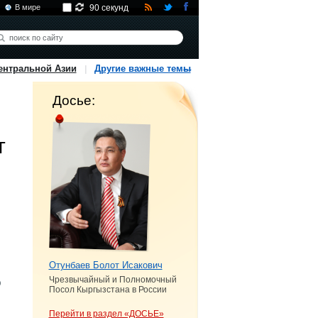
В мире
90 секунд
ентральной Азии
Другие важные темы
Досье:
т
й
Отунбаев Болот Исакович
Чрезвычайный и Полномочный
О
Посол Кыргызстана в России
Перейти в раздел «ДОСЬЕ»