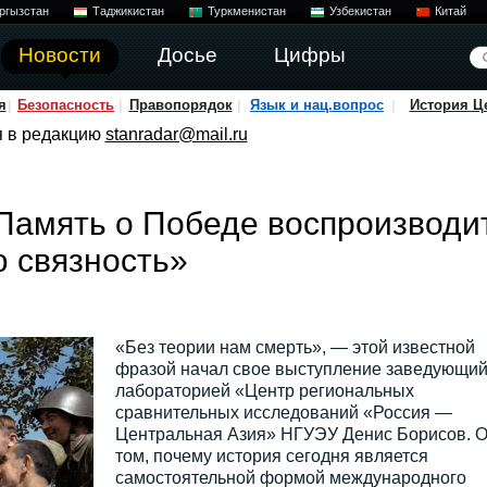
ргызстан
Таджикистан
Туркменистан
Узбекистан
Китай
Новости
Досье
Цифры
я
Безопасность
Правопорядок
Язык и нац.вопрос
История Ц
я в редакцию
stanradar@mail.ru
Память о Победе воспроизводи
 связность»
«Без теории нам смерть», — этой известной
фразой начал свое выступление заведующи
лабораторией «Центр региональных
сравнительных исследований «Россия —
Центральная Азия» НГУЭУ Денис Борисов. 
том, почему история сегодня является
самостоятельной формой международного