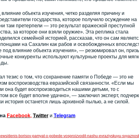
 влияние объекта изучения, четко разделяя причину и
представители государства, которое получило осуждение на
они там претерпели — это результат вражеской преступной
ства, за которое они взяли оружие». Эта реплика стала
оделился семейной историей, рассказав, что он сам являетс
японцами на Сахалин как рабов и освобожденных впоследс
е под влияние объекта изучения», — резюмировал он, приз
точные конкуренты используют культурные проекты для мягк
вды.
л тезис о том, что сохранение памяти о Победе — это не
изм воспроизводства евразийской связанности. «Если мы
ли она будет воспроизводиться нашими детьми, то с
том все будет вполне удачно», — заключил эксперт, подчерк
ки история останется лишь архивной пылью, а не силой.
 на
Facebook
,
Twitter
и
Telegram
/news/denis-borisov-pamyat-o-pobede-vosproizvodit-nashu-evraziyskuyu-svyaznost