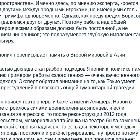
ространстве». Именно здесь, по мнению эксперта, кроется
д другими международными игроками, не имеющими столь
 триумфа одновременно. Однако, как предупредил Борисо
отдаляемся друг от друга». Поэтому работа над общей
героическими образами должна быть постоянной, а не
ниям чиновников; это подразумевает глубокую имплемент
ьтуру.
Япония переписывает память о Второй мировой в Азии
стью доклада стал разбор подходов Японии к политике пам
ию примером работы «злого гения» — очень качественного
дхода. Эксперт обратил внимание на то, как Токио умеет
 преступлений в плоскость общей гуманитарной трагедии.
он привел театр оперы и балета имени Алишера Навои в
ие строилось силами военнопленных японцев, и если
зания за агрессию, то после реконструкции 2012 года,
ельством, мемориальная табличка на театре была заменен
нской стороны надпись». То есть для некоторых молодых
 японцы построили и реконструировали... ну просто потому 
там в прошлом, но, сами понимаете, кто прошлое помянет...