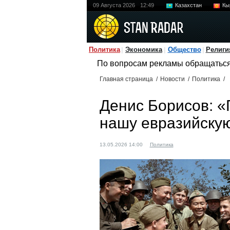
09 Августа 2026
12:49
Казахстан
Кы
Политика
Экономика
Общество
Религи
По вопросам рекламы обращатьс
Главная страница
/
Новости
/
Политика
/
Денис Борисов: «
нашу евразийскую
13.05.2026 14:00
Политика