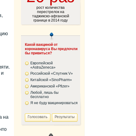
рост количества
перестрелок на
в,
таджикско-афганской
границе в 2014 году
ацию
Какой вакциной от
коронавируса Вы предпочли
бы привиться?
Европейской
яти.
«AstraZeneca»
 и
Российской «Спутник V»
Китайской «SinoPharm»
Американской «Pfizer»
Любой, лишь бы
бесплатно
Я не буду вакцинироваться
а на
что