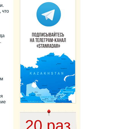
и.
 что
да
.
ем
ся
ние
20 раз