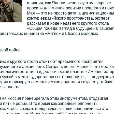
влияния, как Япония использует культурные
проекты для мягкой ревизии прошлого и поче
Мая — это не просто дата, а цивилизационн
контур евразийского пространства, эксперт
рассказал в ходе недавнего круглого стола
«Общая победа: взгляд в будущее» в Ташкен
овательских инициатив «Ma’no» и Школой молодых
дной войне
кам круглого стола отойти от привычного восприятия
музейного и архаичного. Сегодня, по его мнению, это жестки
иологического типа идеологической власти. «Именно исто
 кто чужой в межгосударственных отношениях», — подчеркнул
стории формирует символическое родство и создает устойчи
язанности.
ремя Россия пренебрегала этим инструментом, отодвигая
ли пятые роли». В то время как западные оппоненты
ем, чтобы создать водораздел. «Наши соперники все это
днуют окончание Второй мировой? Посмотрите на даты,