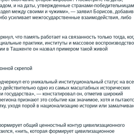
дом, и на даты, утвержденные странами-победительницам
здел между своими и чужими», — заявил Борисов, добавив,
либо усиливает межгосударственные взаимодействия, либо
нул, что память работает на связанность только тогда, ког
циальные практики, институты и массовое воспроизводство
и в Ташкенте он назвал примером такой живой
ионной скрепой
дчеркнул его уникальный институциональный статус на вс
о действительно одно из самых масштабных исторических
и государства», — констатировал он, отметив широкий
региона признают это событие как значимое, хотя и пытают
тку, уходя порой в национализацию истории или замалчива
 формирует общий ценностный контур цивилизационного
азился, «нить, которая формирует цивилизационное