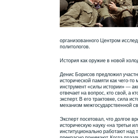
организованного Центром исслед
политологов.
История как оружие в новой холо
Денис Борисов предложил участни
исторической памяти как чего-то 
инструмент «силы истории» — акс
отвечает на вопрос, кто свой, а
эксперт. В его трактовке, сила и
механизм межгосударственной св
Эксперт посетовал, что долгое в
историческую науку «на третьи и
институционально работают над т
прекрасно понимают. Когда праз