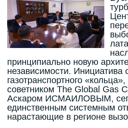
тур
Цен
пер
выб
лата
нас
принципиально новую архите
независимости. Инициатива 
газотранспортного «кольца»
советником The Global Gas C
Аскаром ИСМАИЛОВЫМ, сего
единственным системным от
нарастающие в регионе вызо