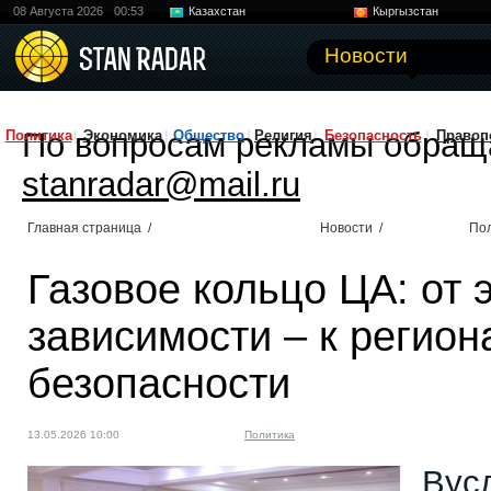
08 Августа 2026
00:53
Казахстан
Кыргызстан
Узбекистан
Китай
Новости
По вопросам рекламы обращ
Политика
Экономика
Общество
Религия
Безопасность
Правоп
stanradar@mail.ru
Главная страница
/
Новости
/
По
Газовое кольцо ЦА: от 
зависимости – к регио
безопасности
13.05.2026 10:00
Политика
Вус