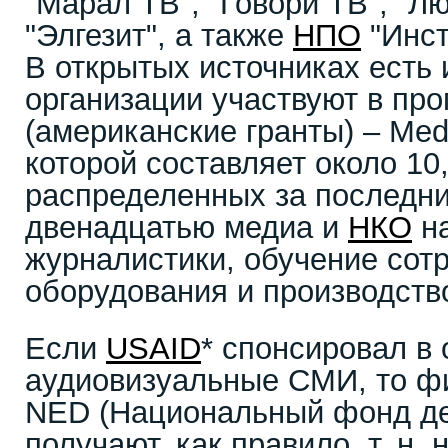
"Марал ТВ", "Говори ТВ", "Л
"Элгезит", а также
НПО
"Инст
В открытых источниках есть 
организации участвуют в пр
(американские гранты) – Me
которой составляет около 10
распределенных за последн
двенадцатью медиа и
НКО
на
журналистики, обучение сотр
оборудования и производство
Если
USAID
* спонсировал в
аудиовизуальные СМИ, то ф
NED (Национальный фонд д
получают, как правило, т. н.