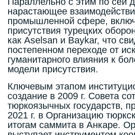
Параллельно с этим по сей 
нарастающее взаимодействие
промышленной сфере, вклю
присутствия турецких оборо
как Aselsan и Baykar, что св
постепенном переходе от ис
гуманитарного влияния к бо
модели присутствия.
Ключевым этапом институци
создание в 2009 г. Совета с
тюркоязычных государств, п
2021 г. в Организацию тюркс
итогам саммита в Анкаре. О
выступает инструментом ко