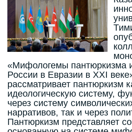
инн
унив
Тим
опу
кол
мон
«Мифологемы пантюркизма и
России в Евразии в XXI веке
рассматривает пантюркизм 
идеологическую систему, ф
через систему символически
нарративов, так и через пол
Пантюркизм представляет со
основанную на системе мифо