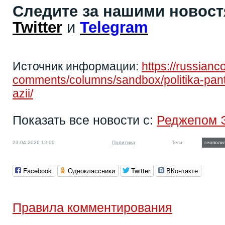
Следите за нашими новос
Twitter
и
Telegram
Источник информации:
https://russianc
comments/columns/sandbox/politika-panty
azii/
Показать все новости с:
Реджепом 
23.04.2026 12:00
Политика
Теги:
геополи
Facebook
Одноклассники
Twitter
ВКонтакте
Правила комментирования