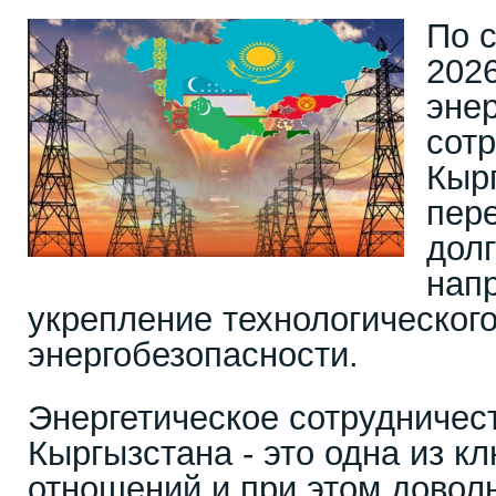
По 
2026
эне
сот
Кыр
пер
дол
нап
укрепление технологического
энергобезопасности.
Энергетическое сотрудничес
Кыргызстана - это одна из к
отношений и при этом довол