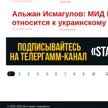
23.07.2026 12:00
Политика
Альжан Исмагулов: МИД 
относится к украинскому
22.07.2026 08:00
Безопасность
1
2
3
4
5
6
7
8
9
10
1
© 2002-2026 Все права защищены