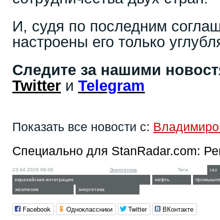
И, судя по последним согла
настроены его только углубл
Следите за нашими новос
Twitter
и
Telegram
Показать все новости с:
Владимиро
Специально для StanRadar.com:
Ре
23.04.2026 08:00
Энергетика
Теги:
газ
евразийская интеграция
нефть
промышле
эксклюзив
энергетика
Facebook
Одноклассники
Twitter
ВКонтакте