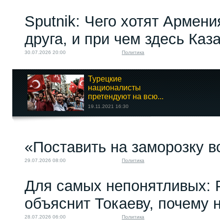
Sputnik: Чего хотят Армени
друга, и при чем здесь Каз
30.07.2026 20:00
Политика
Турецкие
националисты
претендуют на всю...
19.11.2021 16:30
Горный Бадахшан: кто
«Поставить на заморозку в
остановит вечную...
31.08.2022 08:07
29.07.2026 08:00
Политика
Для самых непонятливых: 
объяснит Токаеву, почему
28.07.2026 06:00
Политика