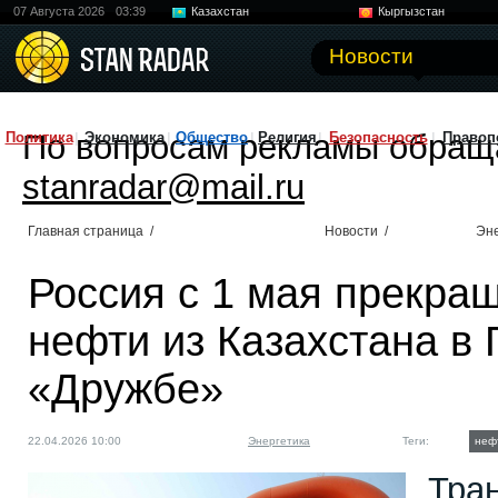
07 Августа 2026
03:39
Казахстан
Кыргызстан
Узбекистан
Китай
Новости
По вопросам рекламы обращ
Политика
Экономика
Общество
Религия
Безопасность
Правоп
stanradar@mail.ru
Главная страница
/
Новости
/
Эне
Россия с 1 мая прекра
нефти из Казахстана в
«Дружбе»
22.04.2026 10:00
Энергетика
Теги:
неф
Тран