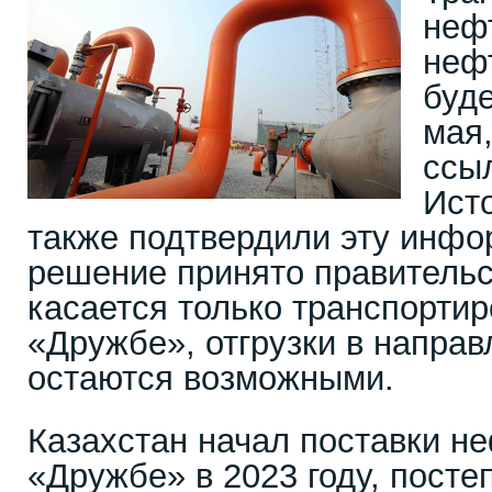
неф
неф
буде
мая,
ссыл
Ист
также подтвердили эту инфо
решение принято правительс
касается только транспортир
«Дружбе», отгрузки в направ
остаются возможными.
Казахстан начал поставки н
«Дружбе» в 2023 году, пост