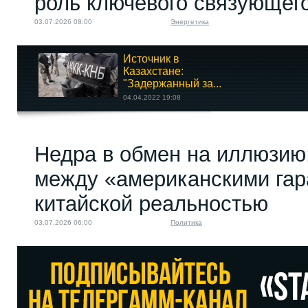
роль ключевого связующег
03.07.2026 08:00
Энергетика
Источник в
Казахстане:
"Задержанный за...
04.04.2022 19:08
Астанинский фронт
Недра в обмен на иллюзию
позора
29.09.2022 09:46
между «американскими гар
китайской реальностью
03.07.2026 06:00
Политика