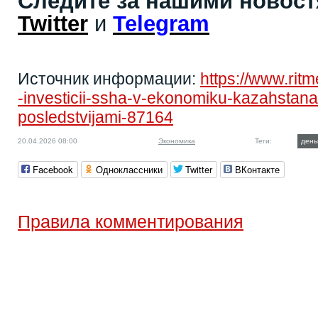
Следите за нашими новос
Twitter
и
Telegram
Источник информации:
https://www.rit
-investicii-ssha-v-ekonomiku-kazahstan
posledstvijami-87164
20.04.2026 08:00
Экономика
Теги:
день
Facebook
Одноклассники
Twitter
ВКонтакте
Правила комментирования