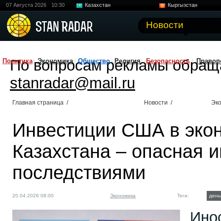
07 Августа 2026
10:30
Казахстан
Кыргызстан
Узбекистан
Китай
Новости
По вопросам рекламы обращ
Политика
Экономика
Общество
Религия
Безопасность
Правоп
stanradar@mail.ru
Главная страница
/
Новости
/
Эк
Инвестиции США в эко
Казахстана – опасная 
последствиями
20.04.2026 08:00
Экономика
Теги:
день
Ино