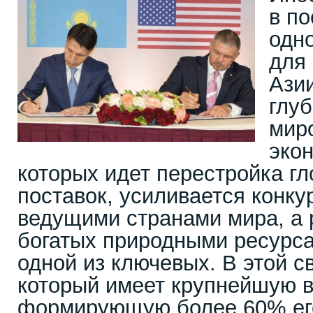
в по
одн
для
Азии
глу
мир
экон
которых идет перестройка г
поставок, усиливается конк
ведущими странами мира, а 
богатых природными ресурса
одной из ключевых. В этой с
который имеет крупнейшую в
формирующую более 60% ег