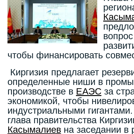
регио
Касым
предло
вопрос
развит
чтобы финансировать совме
Киргизия предлагает резерв
определенные ниши в пром
производстве в
ЕАЭС
за стр
экономикой, чтобы нивелиро
индустриальными гигантами.
глава правительства Киргиз
Касымалиев
на заседании в