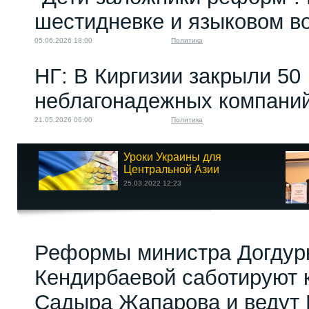
шестидневке и языковом в
05.06.2026 18:00
Политика
НГ: В Киргизии закрыли 50
неблагонадежных компани
21.05.2026 06:00
Политика
Уроки Украины для
Центральной Азии
25.03.2022 12:23
Реформы министра Догдур
Кендирбаевой саботируют 
Садыра Жапарова и ведут 