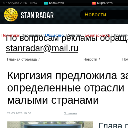
07 Августа 2026
15:57
Казахстан
Кыргызстан
Узбекистан
Китай
Новости
По вопросам рекламы обращ
Политика
Экономика
Общество
Религия
Безопасность
Правоп
stanradar@mail.ru
Главная страница
/
Новости
/
По
Киргизия предложила з
определенные отрасли 
малыми странами
28.03.2026 10:00
Политика
Глава 