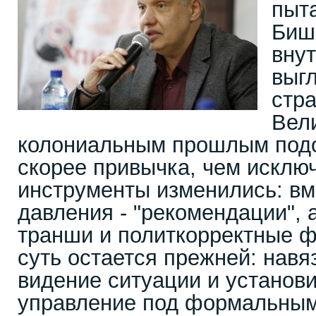
пыт
Бишк
вну
выг
стра
Вел
колониальным прошлым подо
скорее привычка, чем исклю
инструменты изменились: вм
давления - "рекомендации", 
транши и политкорректные 
суть остается прежней: навя
видение ситуации и установ
управление под формальным