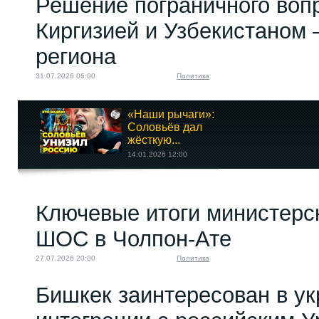
Решение пограничного воп
Киргизией и Узбекистаном 
региона
31.07.2026 06:00
Политика
«Наши рычаги»:
Соловьёв дал
жёсткую...
14.01.2026 12:00
Кыргызские НПО
Ключевые итоги министерс
оправдывают связи с
ЦРУ
ШОС в Чолпон-Ате
30.05.2023 08:00
27.07.2026 20:00
Политика
Бишкек заинтересован в у