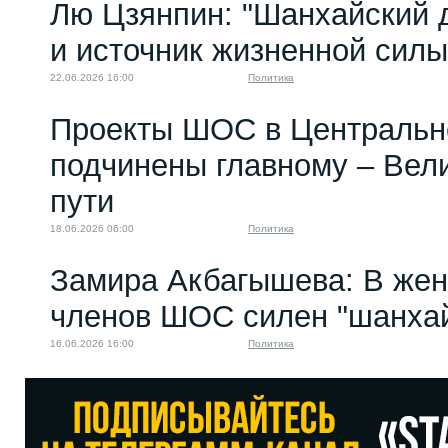
Лю Цзянпин: "Шанхайский д
и источник жизненной си
22.06.2026 16:00
Политика
Проекты ШОС в Центральн
подчинены главному – Вел
пути
18.06.2026 06:00
Политика
Замира Акбагышева: В жен
членов ШОС силен "шанхай
16.06.2026 16:00
Политика