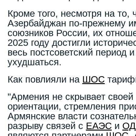
Кроме того, несмотря на то,
Азербайджан по-прежнему и
союзников России, их отнош
2025 году достигли историче
весь постсоветский период 
ухудшаться.
Как повлияли на
ШОС
тарифн
"Армения не скрывает своей
ориентации, стремления при
Армянские власти сознательн
разрыву связей с
ЕАЭС
и
ОД
являются партнерами
ШОС
.