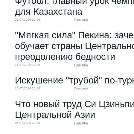
Футбол: главный урок чемп
Центральной...
для Казахстана
14.12.2023 08:00
21.07.2026 20:00
Политика
"Мягкая сила" Пекина: зач
обучает страны Центральн
преодолению бедности
14.07.2026 18:00
Политика
Искушение "трубой" по-тур
10.07.2026 20:00
Политика
Что новый труд Си Цзиньпи
Центральной Азии
06.07.2026 18:00
Политика