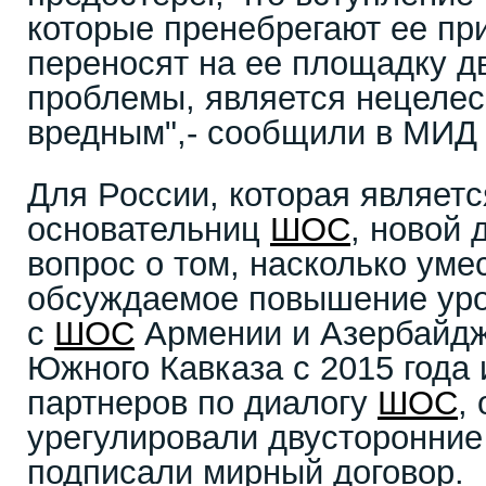
которые пренебрегают ее пр
переносят на ее площадку д
проблемы, является нецеле
вредным",- сообщили в МИД
Для России, которая являетс
основательниц
ШОС
, новой
вопрос о том, насколько ум
обсуждаемое повышение уро
с
ШОС
Армении и Азербайдж
Южного Кавказа с 2015 года 
партнеров по диалогу
ШОС
,
урегулировали двусторонние
подписали мирный договор.