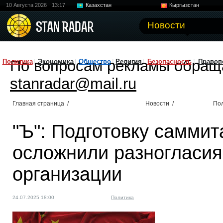
10 Августа 2026
13:17
Казахстан
Кыргызстан
Узбекистан
Китай
Новости
По вопросам рекламы обращ
Политика
Экономика
Общество
Религия
Безопасность
Правоп
stanradar@mail.ru
Главная страница
/
Новости
/
По
"Ъ": Подготовку самми
осложнили разногласия
организации
24.07.2025 18:00
Политика