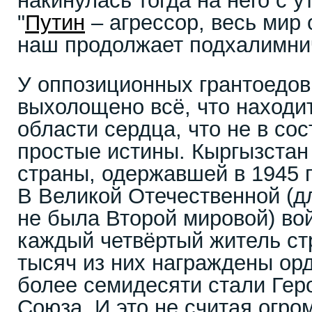
накинулась тогда на него с у
"
Путин
– агрессор, весь мир 
наш продолжает подхалимн
У оппозиционных грантоедов
выхолощено всё, что находит
области сердца, что не в со
простые истины. Кыргызстан
страны, одержавшей в 1945 
В Великой Отечественной (д
не была Второй мировой) во
каждый четвёртый житель ст
тысяч из них награждены ор
более семидесяти стали Гер
Союза. И это не считая огро