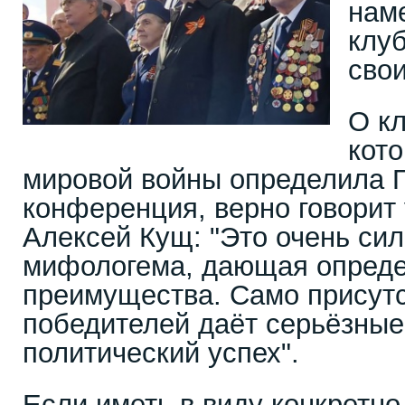
нам
клу
свои
О к
кот
мировой войны определила 
конференция, верно говорит
Алексей Кущ: "Это очень си
мифологема, дающая опред
преимущества. Само присутс
победителей даёт серьёзные
политический успех".
Если иметь в виду конкретно 