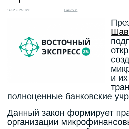
14.02.2025 06:00
Политика
Пре
Шав
подп
отк
соз
мик
и и
тра
полноценные банковские уч
Данный закон формирует пр
организации микрофинансов