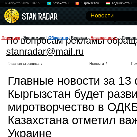
07 Августа 2026
04:55
Казахстан
Кыргызстан
Таджикистан
Новости
По вопросам рекламы обращ
Политика
Экономика
Общество
Религия
Безопасность
Правоп
stanradar@mail.ru
Главная страница
/
Новости
/
По
Главные новости за 13
Кыргызстан будет разв
миротворчество в ОДКБ
Казахстана отметил ва
Украине