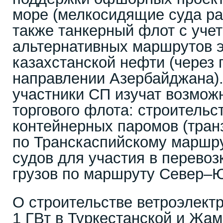
море (мелкосидящие суда раз
также танкерный флот с уче
альтернативных маршрутов 
казахстанской нефти (через 
направлении Азербайджана).
участники СП изучат возмож
торгового флота: строительс
контейнерных паромов (транз
по Транскаспийскому маршру
судов для участия в перевоз
грузов по маршруту Север–Ю
О строительстве ветроэлек
1 ГВт в Туркестанской и Жа