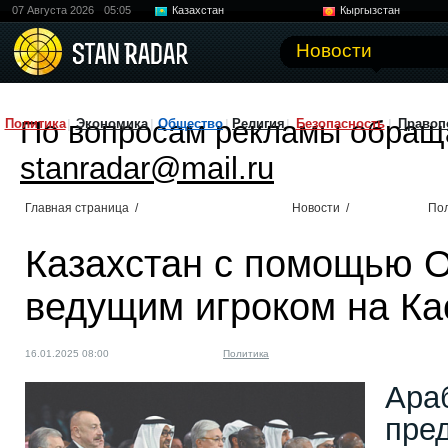
07 Августа 2026
05:05
Казахстан
Кыргызстан
Узбекистан
Китай
Новости
По вопросам рекламы обращ
Политика
Экономика
Общество
Религия
Безопасность
Правоп
stanradar@mail.ru
Главная страница
/
Новости
/
По
Казахстан с помощью 
ведущим игроком на Ка
16.01.2025 08:00
Политика
Ара
пре