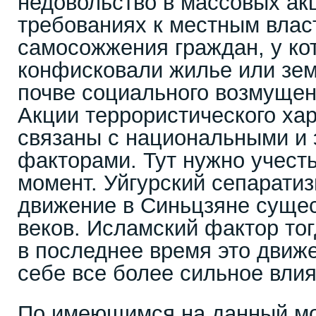
недовольство в массовых ак
требованиях к местным влас
самосожжения граждан, у ко
конфисковали жилье или зем
почве социального возмуще
Акции террористического ха
связаны с национальными и 
факторами. Тут нужно учест
момент. Уйгурский сепарати
движение в Синьцзяне сущес
веков. Исламский фактор тог
в последнее время это движ
себе все более сильное вли
По имеющимся на данный м