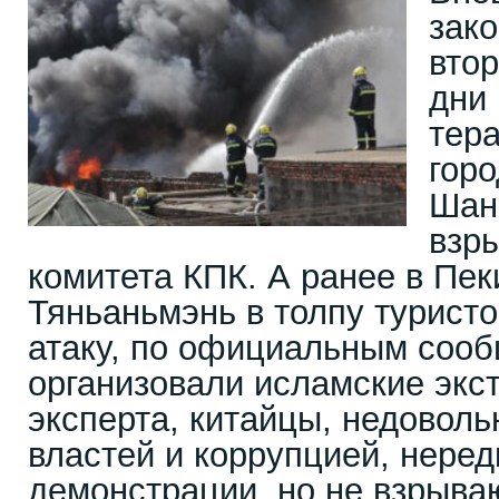
зако
втор
дни
тера
гор
Шан
взр
комитета КПК. А ранее в Пе
Тяньаньмэнь в толпу туристо
атаку, по официальным соо
организовали исламские экс
эксперта, китайцы, недовол
властей и коррупцией, неред
демонстрации, но не взрыва