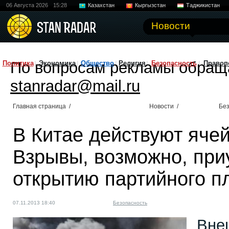
06 Августа 2026
15:28
Казахстан
Кыргызстан
Таджикистан
Новости
По вопросам рекламы обращ
Политика
Экономика
Общество
Религия
Безопасность
Правоп
stanradar@mail.ru
Главная страница
/
Новости
/
Без
В Китае действуют ячей
Взрывы, возможно, при
открытию партийного п
07.11.2013 18:40
Безопасность
Вне