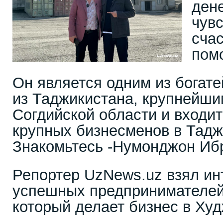
дене
чув
сча
помо
Он является одним из богат
из Таджикистана, крупнейши
Согдийской области и входит
крупных бизнесменов в Тадж
Знакомьтесь -Нумонджон Иб
Репортер UzNews.uz взял ин
успешных предпринимателей
который делает бизнес в Ху