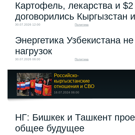
Картофель, лекарства и $2
договорились Кыргызстан и
30.07.2026 12:00
Политика
Энергетика Узбекистана н
нагрузок
30.07.2026 06:00
Политика
Российско-
кыргызстанские
отношения и СВО
16.07.2024 06:00
Биолаборатории
НГ: Бишкек и Ташкент про
ухудшают...
20.09.2022 16:26
общее будущее