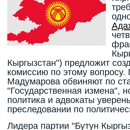
тре
одно
Ада
чет
фра
Кыр
Кыргызстан") предложит соз
комиссию по этому вопросу.
Мадумарова обвиняют по ст
"Государственная измена", н
политика и адвокаты уверены
преследовании по политичес
Лидера партии "Бутун Кыргы