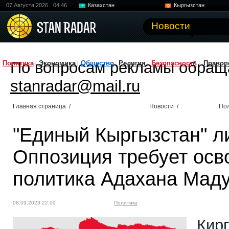
07 Августа 2026
04:46
Казахстан
Кыргызстан
Узбекистан
Китай
Новости
По вопросам рекламы обращ
Политика
Экономика
Общество
Религия
Безопасность
Правоп
stanradar@mail.ru
Главная страница
/
Новости
/
По
"Единый Кыргызстан" л
Оппозиция требует ос
политика Адахана Мад
08.09.2023 22:00
Политика
Кир