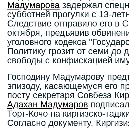
Мадумарова
задержал спецн
субботней прогулки с 13-лет
Следствие отправило его в
октября, предъявив обвинени
уголовного кодекса "Государ
Политику грозит от семи до 
свободы с конфискацией им
Господину Мадумарову пред
эпизоду, касающемуся его п
посту секретаря Совбеза Кир
Адахан Мадумаров
подписал
Торт-Кочо на киргизско-тадж
Согласно документу, Киргизи