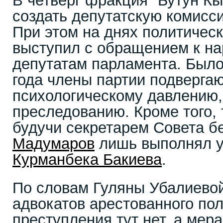
В четверг фракция "Бутун К
создать депутатскую комисси
При этом на днях политическ
выступил с обращением к на
депутатам парламента. Было 
года члены партии подвергаю
психологическому давлению,
преследованию. Кроме того, 
будучи секретарем Совета б
Мадумаров
лишь выполнял у
Курманбека Бакиева
.
По словам Гуляны Убалиевой
адвокатов арестованного пол
преступления тут нет, а мер