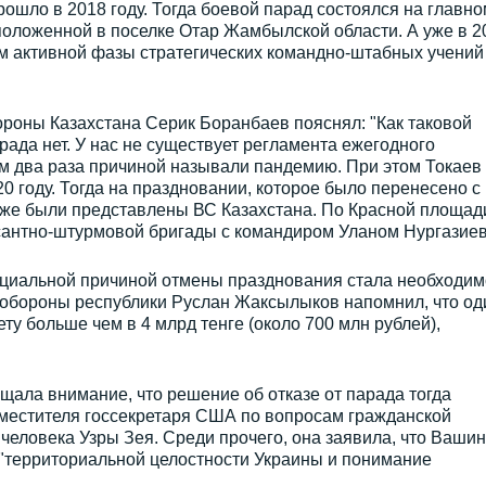
ошло в 2018 году. Тогда боевой парад состоялся на главно
положенной в поселке Отар Жамбылской области. А уже в 2
м активной фазы стратегических командно-штабных учений
роны Казахстана Серик Боранбаев пояснял: "Как таковой
рада нет. У нас не существует регламента ежегодного
ем два раза причиной называли пандемию. При этом Токаев
0 году. Тогда на праздновании, которое было перенесено с
акже были представлены ВС Казахстана. По Красной площад
сантно-штурмовой бригады с командиром Уланом Нургазие
фициальной причиной отмены празднования стала необходим
р обороны республики Руслан Жаксылыков напомнил, что од
у больше чем в 4 млрд тенге (около 700 млн рублей),
щала внимание, что решение об отказе от парада тогда
аместителя госсекретаря США по вопросам гражданской
 человека Узры Зея. Среди прочего, она заявила, что Вашин
 "территориальной целостности Украины и понимание