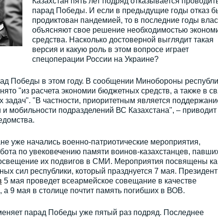
Казахстан пять лет подряд отказывается проводит
парад Победы. И если в предыдущие годы отказ б
продиктован пандемией, то в последние годы влас
объясняют свое решение необходимостью эконом
средства. Насколько достоверной выглядит такая
версия и какую роль в этом вопросе играет
спецоперации России на Украине?
рад Победы в этом году. В сообщении Минобороны республ
нято "из расчета экономии бюджетных средств, а также в св
 задач". "В частности, приоритетным является поддержани
 и мобильности подразделений ВС Казахстана", – приводит
едомства.
ране уже начались военно-патриотические мероприятия,
бота по увековечению памяти воинов-казахстанцев, павших
 освещение их подвигов в СМИ. Мероприятия посвящены ка
ых сил республики, который празднуется 7 мая. Президент
в
5 мая проведет всеармейское совещание в качестве
а 9 мая в столице почтит память погибших в ВОВ.
меняет парад Победы уже пятый раз подряд. Последнее