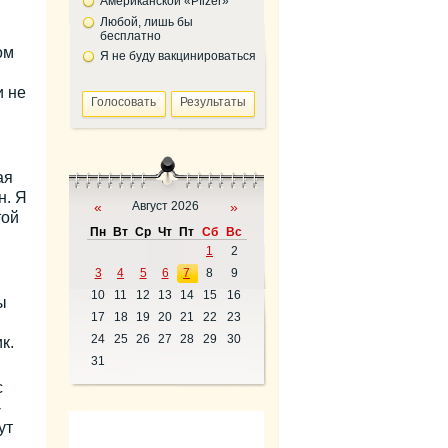
Американской «Pfizer»
Любой, лишь бы
бесплатно
ом
Я не буду вакцинироваться
и не
ая
н. Я
«
Август 2026
»
той
Пн
Вт
Ср
Чт
Пт
Сб
Вс
1
2
3
4
5
6
7
8
9
10
11
12
13
14
15
16
ы
17
18
19
20
21
22
23
24
25
26
27
28
29
30
к.
31
с
-
ут