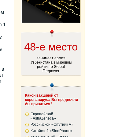
ем
а 1
,
48-е место
е
занимает армия
Узбекистана в мировом
рейтинге Global
 в
Firepower
ал
т
Какой вакциной от
коронавируса Вы предпочли
бы привиться?
Европейской
«AstraZeneca»
Российской «Спутник V»
Китайской «SinoPharm»