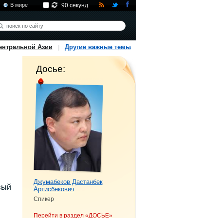
В мире
90 секунд
ентральной Азии
Другие важные темы
Досье:
Джумабеков Дастанбек
вый
Артисбекович
Спикер
Перейти в раздел «ДОСЬЕ»