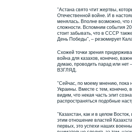
"Астана свято чтит жертвы, кото
Отечественной войне. И в настоя
менялась. Вполне возможно, что 
сложности. Вспомним события 202
стоит забывать, что в СССР такж
День Победы", – резюмирует Кал
Схожей точки зрения придержива
война для казахов, конечно, важно
думаю, проводить парад или нет –
ВЗГЛЯД.
"Сейчас, по моему мнению, пока н
Украины. Вместе с тем, конечно,
видим, что некая часть элит созна
распространяться подобные настр
"Казахстан, как и в целом Восток,
этим отношение властей Казахстан
первых, это успехи наших военны
внимательно следить за тем, нас