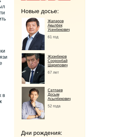
ь
ыл
Новые досье:
ти
ить
Жапаров
Акылбек
Усенбекович
61 год
ики
язи
Жээнбеков
Сооронбай
е
Шарипович
67 лет
Сатпаев
Досым
 в
Асылбекович
к
52 года
Дни рождения: