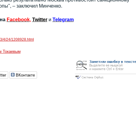
пы", – заключил Минченко.
 на
Facebook
,
Twitter
и
Telegram
023/4/24/1208928.html
м Токаевым
tter
ВКонтакте