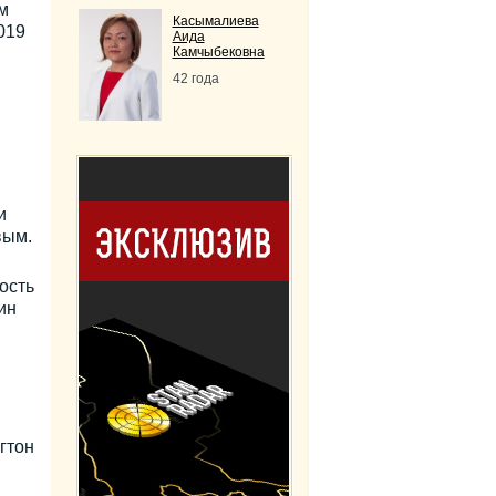
м
Касымалиева
019
Аида
Камчыбековна
42 года
и
вым.
ость
ин
гтон