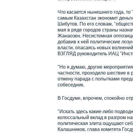
Что касается нынешнего года, то 
самым Казахстан экономит деньги
Шибутов. По его словам, "обществ
мая в ряде городов страны назна
Жанаозен. Несистемная оппозиция
добавив к ней политические лозу
власти, опасаясь новых волнений
ВЗГЛЯД руководитель ИАЦ "Инсти
"Но я думаю, другие мероприятия
частности, проходило шествие в 
отмену парада с попытками предат
собеседник.
В Госдуме, впрочем, спокойно от
"Искать здесь какие-либо подвод
колоссальный вклад в разгром на
политическая элита ощущают себя
Калашников, глава комитета Госд