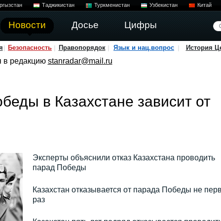
ргызстан
Таджикистан
Туркменистан
Узбекистан
Китай
Новости
Досье
Цифры
я
Безопасность
Правопорядок
Язык и нац.вопрос
История Ц
я в редакцию
stanradar@mail.ru
беды в Казахстане зависит от
Эксперты объяснили отказ Казахстана проводить
парад Победы
Казахстан отказывается от парада Победы не пер
раз