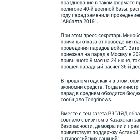
празднование в таком формате пр
полигоне 40-й военной базы, рас
году парад заменили проведение
"Айбалта 2019".
При этом пресс-секретарь Минобо
причины отказа от проведения па
проведения парадов войск". Зат
приезжал на парад в Москву в 202
привычного 9 мая на 24 июня, т
прошел парадный расчет 36-й де
В прошлом году, как и в этом, о
экономии средств. Тогда минист
парад в среднем обходится бюджет
сообщало Tengrinews.
Вместе с тем газета ВЗГЛЯД обра
совпало с визитом в Казахстан з
безопасности, демократии и прав
приветствует поддержку Астаной
антироссийских санкций".