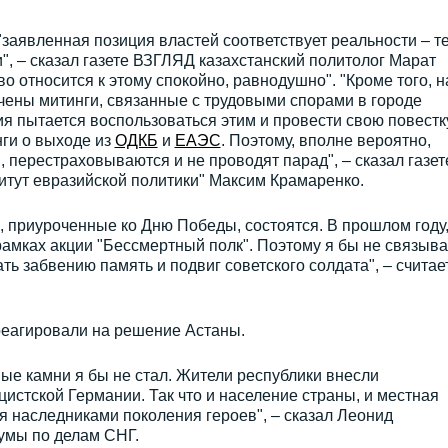
"заявленная позиция властей соответствует реальности – т
", – сказал газете ВЗГЛЯД казахстанский политолог Марат
о относится к этому спокойно, равнодушно". "Кроме того, н
чены митинги, связанные с трудовыми спорами в городе
 пытается воспользоваться этим и провести свою повестку
нги о выходе из
ОДКБ
и
ЕАЭС
. Поэтому, вполне вероятно,
, перестраховываются и не проводят парад", – сказал газет
тут евразийской политики" Максим Крамаренко.
, приуроченные ко Дню Победы, состоятся. В прошлом году,
рамках акции "Бессмертный полк". Поэтому я бы не связыв
ь забвению память и подвиг советского солдата", – считае
реагировали на решение Астаны.
ные камни я бы не стал. Жители республики внесли
цистской Германии. Так что и население страны, и местная
 наследниками поколения героев", – сказал Леонид
умы по делам СНГ.