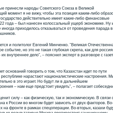
рые принесли народы Советского Союза в Великой
щий момент я не вижу, чтобы эта позиция каким-либо образ
государство действительно имеет какие-либо финансовые
2 года – был нанесен колоссальный ущерб экономике. Ну 
е иногда приходилось отказываться от проведения парада в
ашников.
ется и политолог Евгений Минченко. "Великая Отечественн
е событие, но это не такая глубокая скрепа, как для россия
 их внутреннее дело", – пояснил эксперт в разговоре с газе
ет оснований говорить о том, что Казахстан идет по пути
 в республике нарастают националистические настроения. М
тельно в это играет. Но будут ли в дальнейшем
оения – нам еще предстоит увидеть", – полагает собеседни
 ценит силу – как физическую, так и экономическую. В связи 
а к России во многом будет зависеть от двух факторов. Во
х на фронте в рамках спецоперации. Во-вторых, казахи буд
колько результативно Москва противостоит санкционному