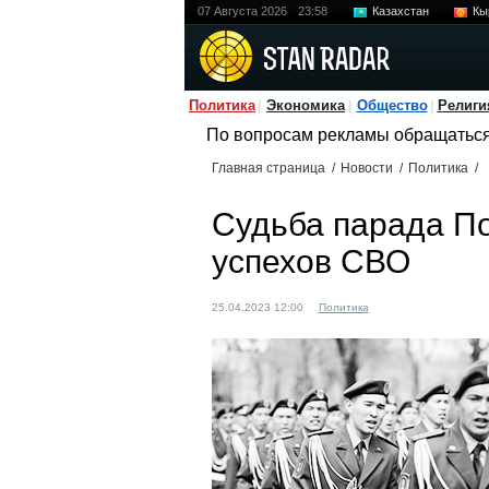
07 Августа 2026
23:58
Казахстан
Кы
Политика
Экономика
Общество
Религи
По вопросам рекламы обращатьс
Главная страница
/
Новости
/
Политика
/
Судьба парада По
успехов СВО
25.04.2023 12:00
Политика