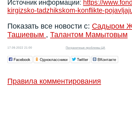
Источник информации:
https://www.fon
kirgizsko-tadzhikskom-konflikte-pojavljaju
Показать все новости с:
Садыром 
Ташиевым
,
Талантом Мамытовым
17.09.2022 21:00
Пограничные проблемы ЦА
Facebook
Одноклассники
Twitter
ВКонтакте
Правила комментирования