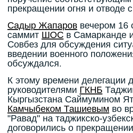
прекращении огня и отводе с
Садыр Жапаров
вечером 16 
саммит
ШОС
в Самарканде и
Совбез для обсуждения ситу
введении военного положени
обсуждался.
К этому времени делегации д
руководителями
ГКНБ
Таджик
Кыргызстана Саймумином Я
Камчыбеком Ташиевым
во в
"Равад" на таджикско-узбекс
договорились о прекращении