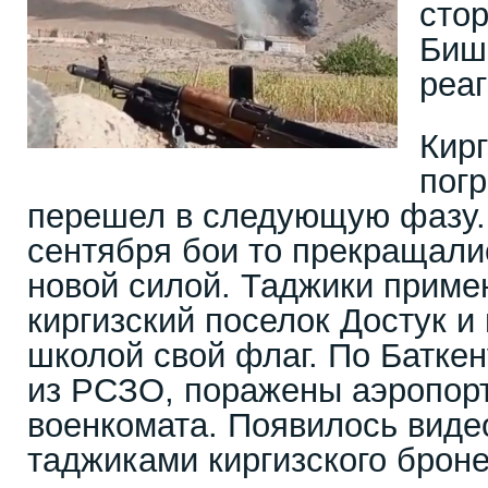
сто
Биш
реа
Кир
пог
перешел в следующую фазу. 
сентября бои то прекращали
новой силой. Таджики приме
киргизский поселок Достук и
школой свой флаг. По Батке
из РСЗО, поражены аэропорт
военкомата. Появилось виде
таджиками киргизского броне