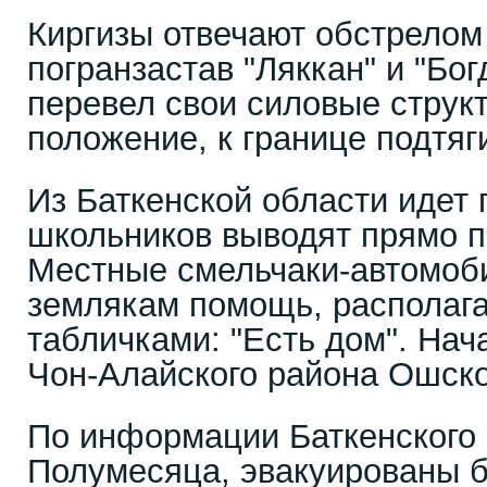
Киргизы отвечают обстрелом
погранзастав "Ляккан" и "Бо
перевел свои силовые струк
положение, к границе подтяг
Из Баткенской области идет 
школьников выводят прямо п
Местные смельчаки-автомоб
землякам помощь, располага
табличками: "Есть дом". Нач
Чон-Алайского района Ошско
По информации Баткенского
Полумесяца, эвакуированы б