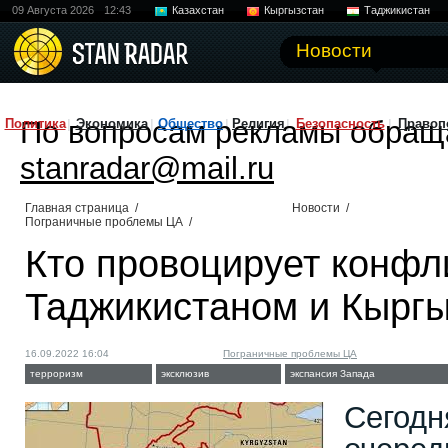
09 Августа 2026
12:43
Казахстан
Кыргызстан
Таджикистан
Новости
По вопросам рекламы обращ
Политика
Экономика
Общество
Религия
Безопасность
Правоп
stanradar@mail.ru
Главная страница
/
Новости
/
Пограничные проблемы ЦА
/
Кто провоцирует конфл
Таджикистаном и Кырг
16.09.2022 16:04
Пограничные проблемы ЦА
терроризм
эксклюзив
экспансия Запада
Сегодн