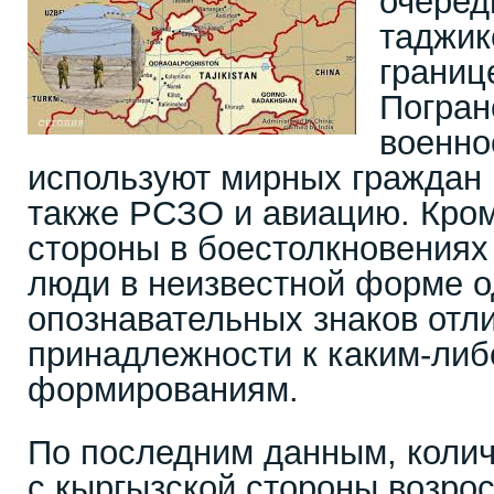
очеред
таджик
границ
Погран
военн
используют мирных граждан 
также РСЗО и авиацию. Кром
стороны в боестолкновениях
люди в неизвестной форме о
опознавательных знаков отл
принадлежности к каким-ли
формированиям.
По последним данным, коли
с кыргызской стороны возрос