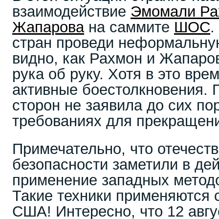
взаимодействие
Эмомали Ра
Жапарова
на саммите
ШОС
.
стран проведи неформальную
видно, как Рахмон и Жапаро
рука об руку. Хотя в это вре
активные боестолкновения. П
сторон не заявила до сих по
требованиях для прекращени
Примечательно, что отечест
безопасности заметили в де
применение западных методо
Такие техники применяются
США! Интересно, что 12 авгус