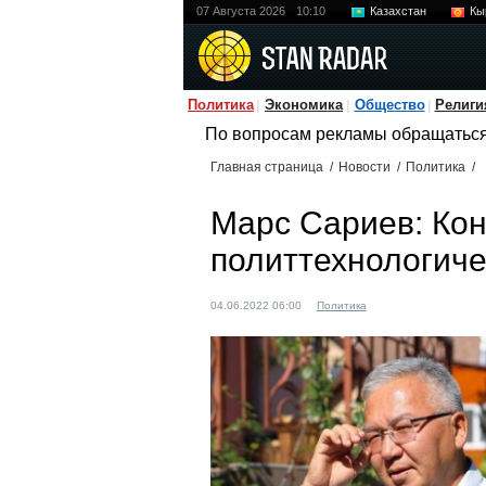
07 Августа 2026
10:10
Казахстан
Кы
Политика
Экономика
Общество
Религи
По вопросам рекламы обращатьс
Главная страница
/
Новости
/
Политика
/
Марс Сариев: Кон
политтехнологиче
04.06.2022 06:00
Политика