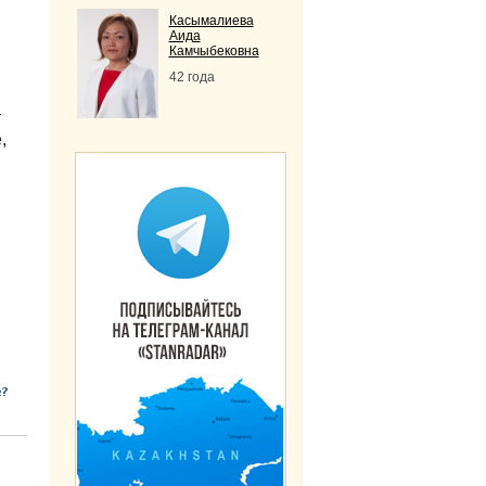
Касымалиева
Аида
Камчыбековна
42 года
т
,