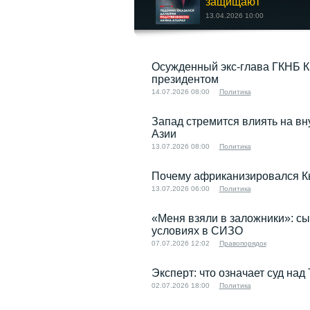
защищают
13.04.2026 10:00
Кто провоцирует
Осужденный экс-глава ГКНБ К
конфликт между...
президентом
16.09.2022 16:04
14.07.2026 08:00
Политика
Запад стремится влиять на в
Азии
13.07.2026 08:00
Политика
Почему африканизировался К
13.07.2026 06:00
Политика
«Меня взяли в заложники»: сы
условиях в СИЗО
07.07.2026 12:02
Правопорядок
Эксперт: что означает суд на
02.07.2026 18:00
Политика