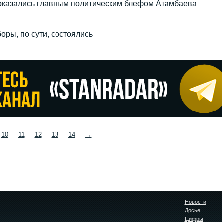
оказались главным политическим блефом Атамбаева
ры, по сути, состоялись
10
11
12
13
14
→
Новости
Досье
Цифры