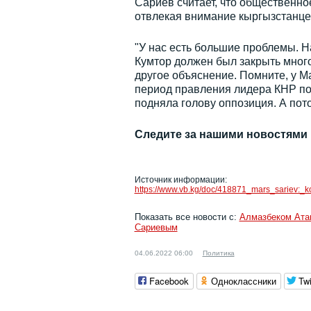
Сариев считает, что общественн
отвлекая внимание кыргызстанцев
"У нас есть большие проблемы. Н
Кумтор должен был закрыть мног
другое объяснение. Помните, у Ма
период правления лидера КНР по
подняла голову оппозиция. А пото
Следите за нашими новостями
Источник информации:
https://www.vb.kg/doc/418871_mars_sariev:_k
Показать все новости с:
Алмазбеком Ат
Сариевым
04.06.2022 06:00
Политика
Facebook
Одноклассники
Twi