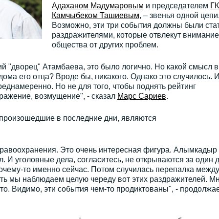
Адаханом Мадумаровым
и председателем
Г
Камчыбеком Ташиевым
, – звенья одной цепи
Возможно, эти три события должны были ста
раздражителями, которые отвлекут внимание
общества от других проблем.
й "дворец" Атамбаева, это было логично. Но какой смысл в
ома его отца? Вроде бы, никакого. Однако это случилось. 
реднамеренно. Но не для того, чтобы поднять рейтинг
ражение, возмущение", - сказал
Марс Сариев
.
 произошедшие в последние дни, являются
дравоохранения. Это очень интересная фигура. Алымкадыр
 И уголовные дела, согласитесь, не открываются за один д
очему-то именно сейчас. Потом случилась перепалка межд
ь мы наблюдаем целую череду вот этих раздражителей. М
осто. Видимо, эти события чем-то продиктованы", - продолжа