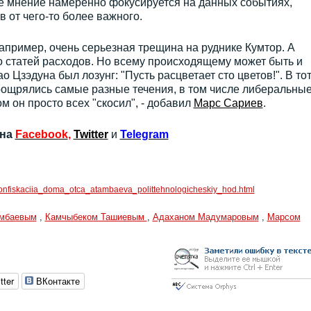
ое мнение намеренно фокусируется на данных событиях,
 от чего-то более важного.
апример, очень серьезная трещина на руднике Кумтор. А
о статей расходов. Но всему происходящему может быть и
о Цзэдуна был лозунг: "Пусть расцветает сто цветов!". В то
ощрялись самые разные течения, в том числе либеральные
м он просто всех "скосил", - добавил
Марс Сариев
.
 на
Facebook
,
Twitter
и
Telegram
onfiskaciia_doma_otca_atambaeva_polittehnologicheskiy_hod.html
амбаевым
,
Камчыбеком Ташиевым
,
Адаханом Мадумаровым
,
Марсом
tter
ВКонтакте