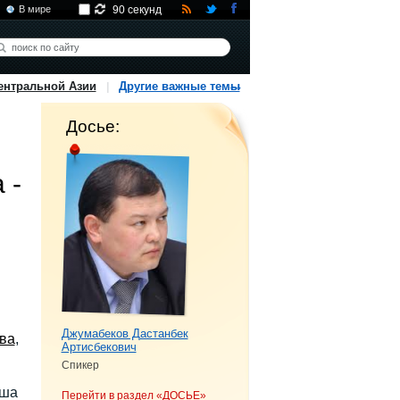
В мире
90 секунд
ентральной Азии
Другие важные темы
Досье:
 -
Джумабеков Дастанбек
ва
,
Артисбекович
Спикер
еша
Перейти в раздел «ДОСЬЕ»