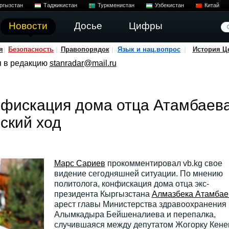
ргызстан
Таджикистан
Туркменистан
Узбекистан
Китай
Новости
Досье
Цифры
я
Безопасность
Правопорядок
Язык и нац.вопрос
История Ц
я в редакцию
stanradar@mail.ru
фискация дома отца Атамбаева
ский ход
Марс Сариев
прокомментировал vb.kg свое
видение сегодняшней ситуации. По мнению
политолога, конфискация дома отца экс-
президента Кыргызстана
Алмазбека Атамбае
арест главы Министерства здравоохранения
Алымкадыра Бейшеналиева и перепалка,
случившаяся между депутатом Жогорку Кен