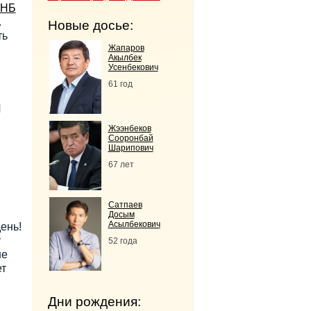
КНБ
.
Новые досье:
ть
Жапаров
Акылбек
Усенбекович
61 год
И
Жээнбеков
Сооронбай
Шарипович
67 лет
Сатпаев
Досым
Асылбекович
ень!
у
52 года
не
ет
Дни рождения: