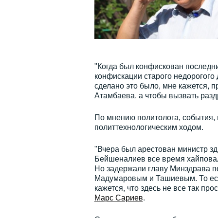
"Когда был конфискован последни
конфискации старого недорогого д
сделано это было, мне кажется, п
Атамбаева, а чтобы вызвать разд
По мнению политолога, события,
политтехнологическим ходом.
"Вчера был арестован министр з
Бейшеналиев все время хайповал.
Но задержали главу Минздрава п
Мадумаровым и Ташиевым. То ест
кажется, что здесь не все так пр
Марс Сариев
.