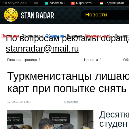
08 Августа 2026
10:00
Казахстан
Кыргызстан
Таджикистан
Новости
По вопросам рекламы обращ
Политика
Экономика
Общество
Религия
Безопасность
Правоп
stanradar@mail.ru
Главная страница
/
Новости
/
Об
Туркменистанцы лишаю
карт при попытке снять
12.09.2019 12:00
Общество
Десятк
студен