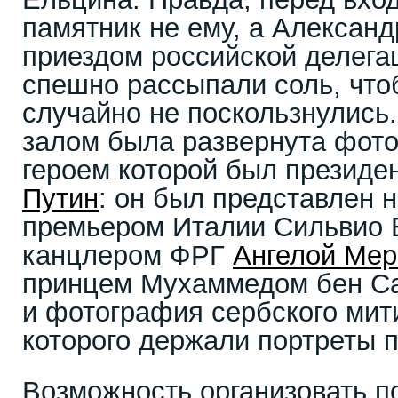
памятник не ему, а Алексан
приездом российской делега
спешно рассыпали соль, что
случайно не поскользнулись
залом была развернута фото
героем которой был презид
Путин
: он был представлен н
премьером Италии Сильвио 
канцлером ФРГ
Ангелой Мер
принцем Мухаммедом бен Са
и фотография сербского мити
которого держали портреты 
Возможность организовать п