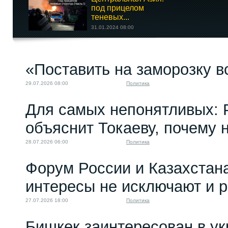
под прицелом
теневых...
31.01.2024 08:00
Кыргызстанцы
«Поставить на заморозку в
добровольно
принимают...
29.07.2026 08:00
Политика
10.05.2023 10:00
Для самых непонятливых: 
объяснит Токаеву, почему
28.07.2026 06:00
Политика
Форум России и Казахстан
интересы не исключают и 
27.07.2026 18:00
Политика
Бишкек заинтересован в у