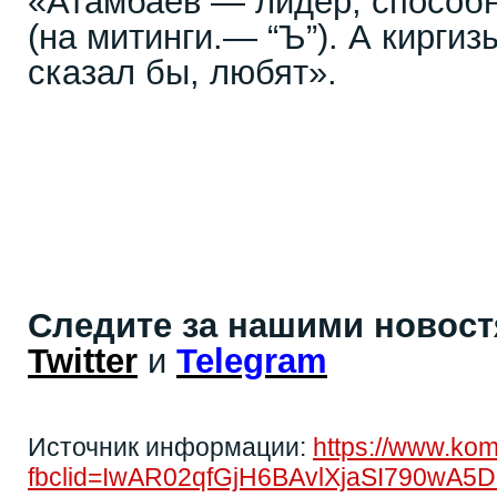
«Атамбаев — лидер, способ
(на митинги.— “Ъ”). А киргиз
сказал бы, любят».
Следите за нашими новос
Twitter
и
Telegram
Источник информации:
https://www.ko
fbclid=IwAR02qfGjH6BAvlXjaSI790wA5