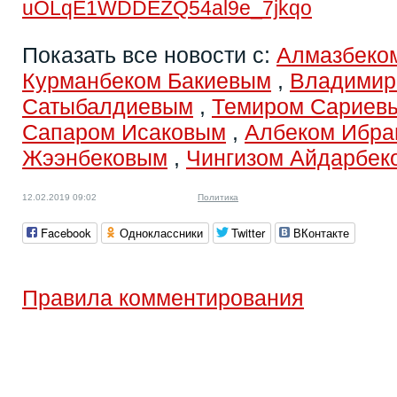
uOLqE1WDDEZQ54al9e_7jkqo
Показать все новости с:
Алмазбеко
Курманбеком Бакиевым
,
Владимир
Сатыбалдиевым
,
Темиром Сариев
Сапаром Исаковым
,
Албеком Ибр
Жээнбековым
,
Чингизом Айдарбек
12.02.2019 09:02
Политика
Facebook
Одноклассники
Twitter
ВКонтакте
Правила комментирования