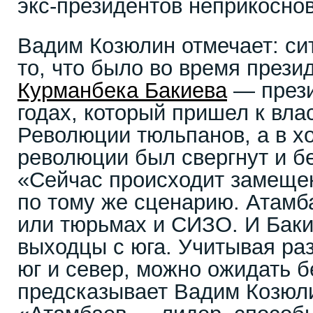
экс-президентов неприкосно
Вадим Козюлин отмечает: си
то, что было во время прези
Курманбека Бакиева
— прези
годах, который пришел к влас
Революции тюльпанов, а в 
революции был свергнут и б
«Сейчас происходит замеще
по тому же сценарию. Атамба
или тюрьмах и СИЗО. И Бак
выходцы с юга. Учитывая ра
юг и север, можно ожидать 
предсказывает Вадим Козюли