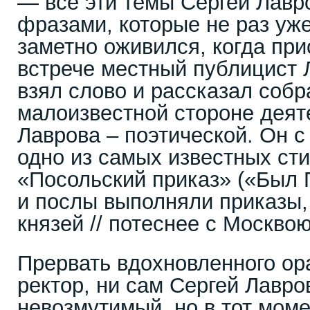
— все эти темы Сергей Лавр
фразами, которые не раз уже
заметно оживился, когда пр
встрече местный публицист
взял слово и рассказал соб
малоизвестной стороне деят
Лаврова – поэтической. Он 
одно из самых известных ст
«Посольский приказ» («Был П
и послы выполняли приказы, 
князей // потеснее с Москвою 
Прервать вдохновленного ора
ректор, ни сам Сергей Лавр
невозмутимый, но в тот моме