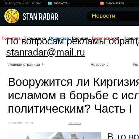
07 Августа 2026
01:42
Казахстан
Кыргызстан
Узбекистан
Китай
Новости
По вопросам рекламы обращ
Политика
Экономика
Общество
Религия
Безопасность
Правоп
stanradar@mail.ru
Главная страница
/
Новости
/
Рел
Вооружится ли Киргиз
исламом в борьбе с ис
политическим? Часть I
26.08.2018 11:31
Религия
В то в