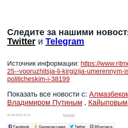
Следите за нашими новос
Twitter
и
Telegram
Источник информации:
https://www.rit
25--vooruzhitsja-li-kirgizija-umerennym
politicheskim-i-38199
Показать все новости с:
Алмазбеко
Владимиром Путиным
,
Кайыповым
26.08.2018 11:31
Религия
Facebook
Одноклассники
Twitter
ВКонтакте