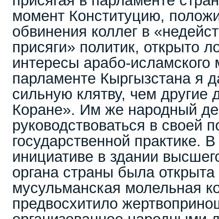
присягая в парламенте стран
момент Конституцию, положи
обвинения коллег в «недейс
присяги» политик, открыто 
интересы арабо-исламского м
парламенте Кыргызстана я д
сильную клятву, чем другие 
Коране». Им же народный де
руководствоваться в своей 
государственной практике. В 
инициативе в здании высшег
органа страны была открыта
мусульманская молельная ко
предвосхитило жертвоприно