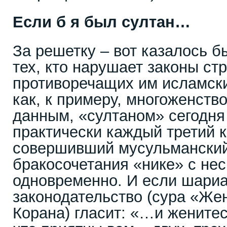
Если б я был султан…
За решетку – вот казалось б
тех, кто нарушает законы ст
противоречащих им исламски
как, к примеру, многоженст
данным, «султаном» сегодня
практически каждый третий к
совершивший мусульмански
бракосочетания «нике» с н
одновременно. И если шариа
законодательство (сура «Же
Корана) гласит: «…и женитес