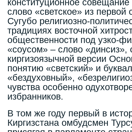
конституционное совещание 
слово «светское» из первой 
Сугубо религиозно-политиче
традициях восточной хитрост
общественности под узко-ф
«соусом» – слово «динсиз»,
киргизоязычной версии Осно
понятию «светский» и буква
«бездуховный», «безрелигио
чувства особенно одухотвор
избранников.
В том же году первый в исто
Киргизстана омбудсмен Турс