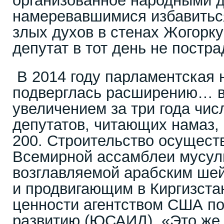
организованное народными д
намеревавшимися избавитьс
злых духов в стенах Жогорк
депутат в тот день не постра
В 2014 году парламентская 
подверглась расширению… в
увеличением за три года чи
депутатов, читающих намаз, 
200. Строительство осуществ
Всемирной ассамблеи мусул
возглавляемой арабским ше
и продвигающим в Киргизста
ценности агентством США п
развитию (ЮСАИД). «Это же 