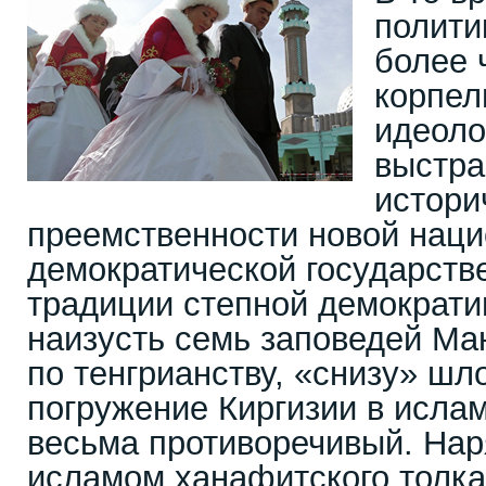
полити
более 
корпел
идеоло
выстра
истори
преемственности новой наци
демократической государств
традиции степной демократи
наизусть семь заповедей Ма
по тенгрианству, «снизу» шл
погружение Киргизии в исла
весьма противоречивый. На
исламом ханафитского толка