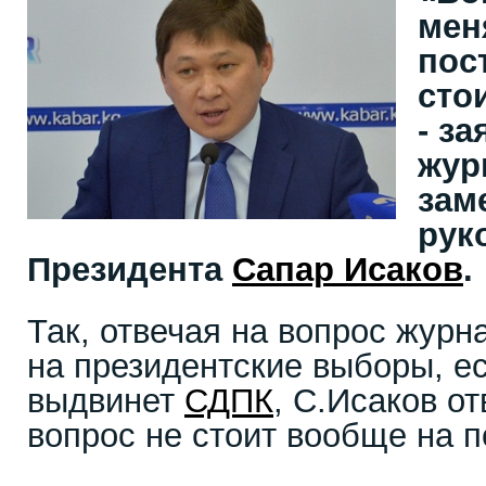
мен
пос
сто
- з
жур
зам
рук
Президента
Сапар Исаков
.
Так, отвечая на вопрос журн
на президентские выборы, ес
выдвинет
СДПК
, С.Исаков от
вопрос не стоит вообще на п