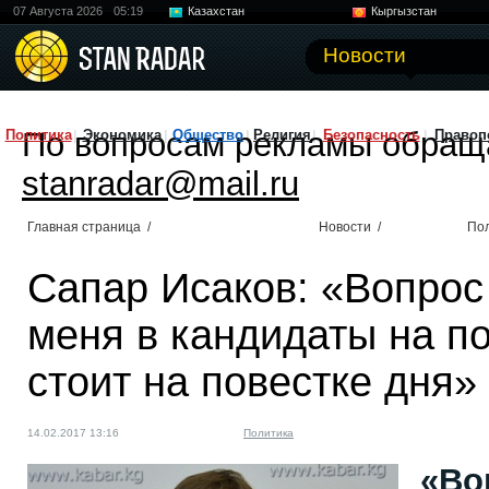
07 Августа 2026
05:19
Казахстан
Кыргызстан
Узбекистан
Китай
Новости
По вопросам рекламы обращ
Политика
Экономика
Общество
Религия
Безопасность
Правоп
stanradar@mail.ru
Главная страница
/
Новости
/
По
Сапар Исаков: «Вопрос
меня в кандидаты на по
стоит на повестке дня»
14.02.2017 13:16
Политика
«Во