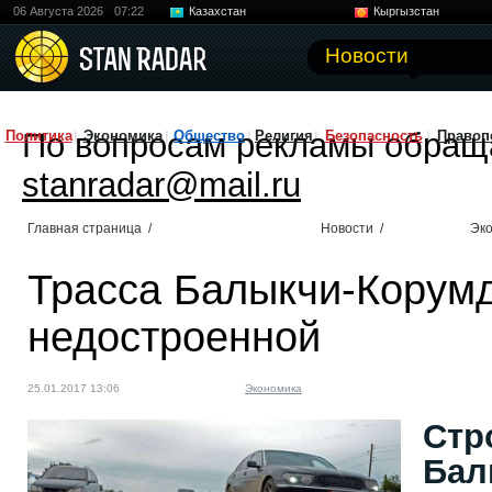
06 Августа 2026
07:22
Казахстан
Кыргызстан
Узбекистан
Китай
Новости
По вопросам рекламы обращ
Политика
Экономика
Общество
Религия
Безопасность
Правоп
stanradar@mail.ru
Главная страница
/
Новости
/
Эк
Трасса Балыкчи-Корумд
недостроенной
25.01.2017 13:06
Экономика
Стр
Бал