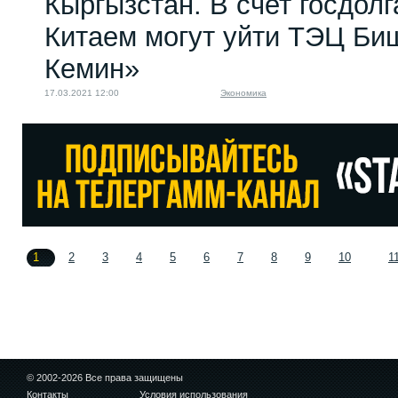
Кыргызстан. В счет госдолг
Китаем могут уйти ТЭЦ Би
Кемин»
17.03.2021 12:00
Экономика
1
2
3
4
5
6
7
8
9
10
1
© 2002-2026 Все права защищены
Контакты
Условия использования