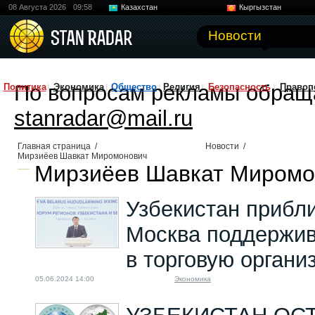
08 Августа 2026
09:58
Казахстан
Кыргызстан
Узбекистан
Китай
Новости
По вопросам рекламы обращ
Политика
Экономика
Общество
Религия
Безопасность
Правоп
stanradar@mail.ru
Главная страница
/
Новости
/
Мирзиёев Шавкат Миромонович
Мирзиёев Шавкат Миромон
Узбекистан прибл
Москва поддержив
в торговую органи
05.06.2024 14:00
Экономика