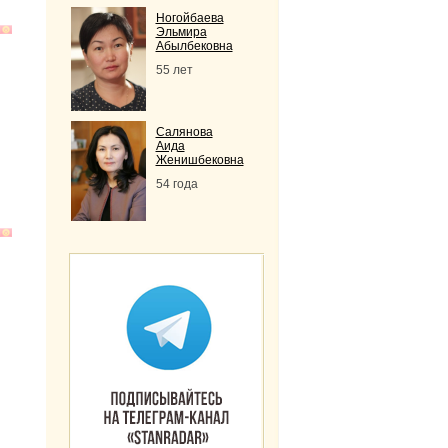
Ногойбаева
Эльмира
Абылбековна
55 лет
Салянова
Аида
Женишбековна
54 года