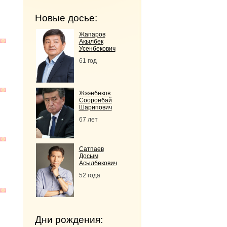
Новые досье:
Жапаров
Акылбек
Усенбекович
61 год
Жээнбеков
Сооронбай
Шарипович
67 лет
Сатпаев
Досым
Асылбекович
52 года
Дни рождения: