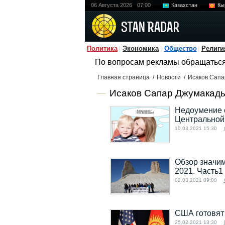
06 Августа 2026
07:00
Казахстан
Кы
Политика
Экономика
Общество
Религи
По вопросам рекламы обращатьс
Главная страница
/
Новости
/
Исаков Сапа
Исаков Сапар Джумакады
Недоумение 
Центральной
10.03.2021 15:30
Обзор значи
2021. Часть1
02.03.2021 09:00
США готовят
25.02.2021 13:30