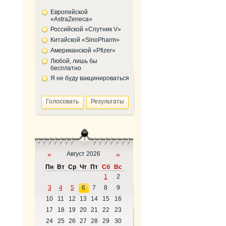
Европейской
«AstraZeneca»
Российской «Спутник V»
Китайской «SinoPharm»
Американской «Pfizer»
Любой, лишь бы
бесплатно
Я не буду вакцинироваться
«
Август 2026
»
Пн
Вт
Ср
Чт
Пт
Сб
Вс
1
2
3
4
5
6
7
8
9
10
11
12
13
14
15
16
17
18
19
20
21
22
23
24
25
26
27
28
29
30