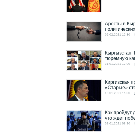
Аресты в Кыр
политических
02.02.2021 12:30
Кыргызстан. 
тюремную ка
31.01.2021 12:00
Киргизская п
«Старые» ст
13.01.2021 15:00
Как пройдут 
что ждет поб
08.01.2021 08:30