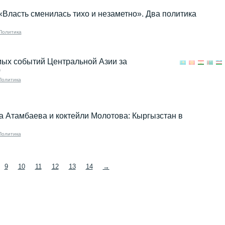
«Власть сменилась тихо и незаметно». Два политика
Политика
мых событий Центральной Азии за
0
Политика
 Атамбаева и коктейли Молотова: Кыргызстан в
Политика
9
10
11
12
13
14
→