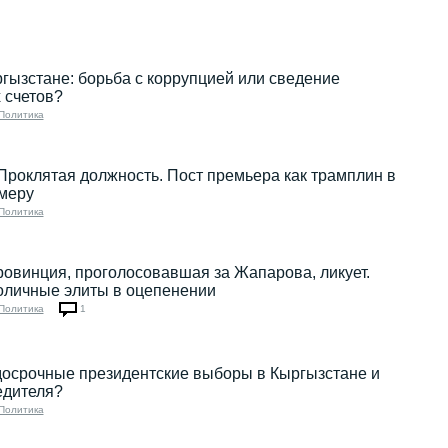
гызстане: борьба с коррупцией или сведение
 счетов?
Политика
Проклятая должность. Пост премьера как трамплин в
меру
Политика
ровинция, проголосовавшая за Жапарова, ликует.
оличные элиты в оцепенении
Политика
1
досрочные президентские выборы в Кыргызстане и
едителя?
Политика