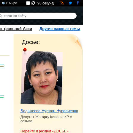
В мире
90 секунд
ентральной Азии
Другие важные темы
Досье:
Бадыкеева Нуржан Нуралиевна
Депутат Жогорку Кенеша КР V
созыва
Перейти в раздел «ДОСЬЕ»