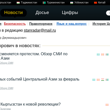
ргызстан
Таджикистан
Туркменистан
Узбекистан
Китай
Новости
Досье
Цифры
я
Безопасность
Правопорядок
Язык и нац.вопрос
История Ц
я в редакцию
stanradar@mail.ru
р Джумакадырович
рович в новостях:
сменяется протестом. Обзор СМИ по
 Азии
Обзор СМИ
мых событий Центральной Азии за февраль
Обзор СМИ
 Кыргызстан к новой революции?
Политика