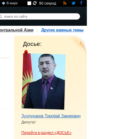
В мире
90 секунд
ентральной Азии
Другие важные темы
Досье:
Зулпукаров Торобай Закирович
Депутат
Перейти в раздел «ДОСЬЕ»