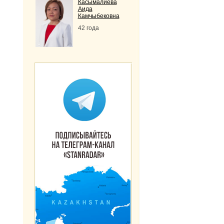
Касымалиева
Аида
Камчыбековна
42 года