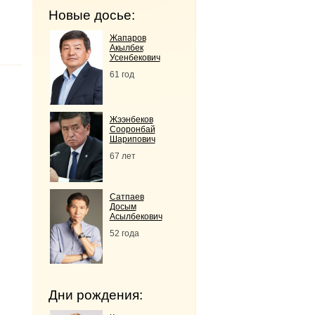
Новые досье:
Жапаров
Акылбек
Усенбекович
61 год
Жээнбеков
Сооронбай
Шарипович
67 лет
Сатпаев
Досым
Асылбекович
52 года
Дни рождения: