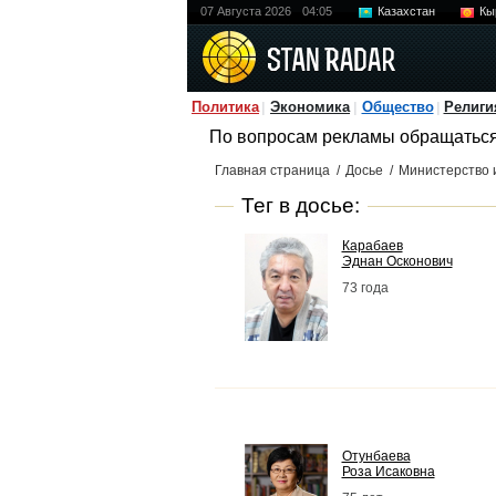
07 Августа 2026
04:05
Казахстан
Кы
Политика
Экономика
Общество
Религи
По вопросам рекламы обращатьс
Главная страница
/
Досье
/
Министерство 
Тег в досье:
Карабаев
Эднан Осконович
73 года
Отунбаева
Роза Исаковна