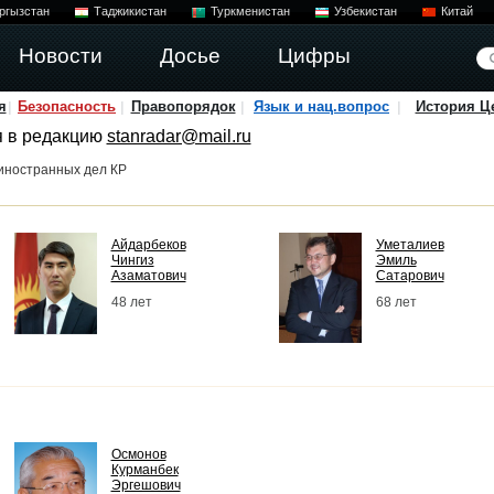
ргызстан
Таджикистан
Туркменистан
Узбекистан
Китай
Новости
Досье
Цифры
я
Безопасность
Правопорядок
Язык и нац.вопрос
История Ц
я в редакцию
stanradar@mail.ru
иностранных дел КР
Айдарбеков
Уметалиев
Чингиз
Эмиль
Азаматович
Сатарович
48 лет
68 лет
Осмонов
Курманбек
Эргешович