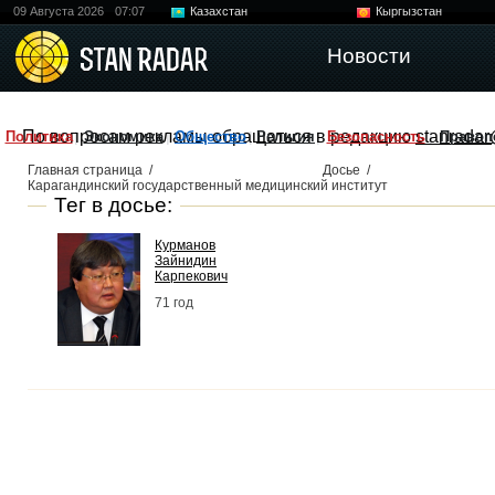
09 Августа 2026
07:07
Казахстан
Кыргызстан
Узбекистан
Китай
Новости
По вопросам рекламы обращаться в редакцию
stanradar
Политика
Экономика
Общество
Религия
Безопасность
Правоп
Главная страница
/
Досье
/
Карагандинский государственный медицинский институт
Тег в досье:
Курманов
Зайнидин
Карпекович
71 год