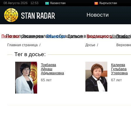
08 Августа 2026
12:53
Казахстан
Кыргызстан
Узбекистан
Китай
Новости
По вопросам рекламы обращаться в редакцию
stanradar
Политика
Экономика
Общество
Религия
Безопасность
Правоп
Главная страница
/
Досье
/
Верховн
Тег в досье:
Токбаева
Калиева
Айнаш
Гульбара
Абдымановна
Утюровна
65 лет
67 лет