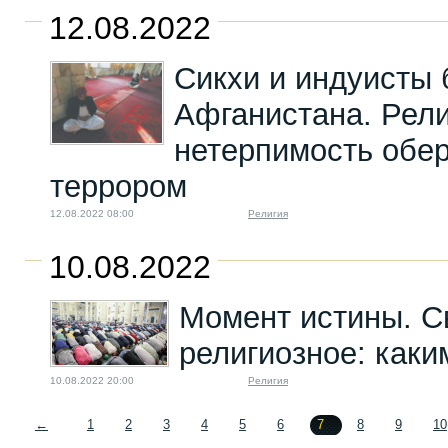
12.08.2022
Сикхи и индуисты 
Афганистана. Рел
нетерпимость обе
террором
12.08.2022 08:00
Религия
10.08.2022
Момент истины. С
религиозное: каки
10.08.2022 20:00
Религия
←
1
2
3
4
5
6
7
8
9
10