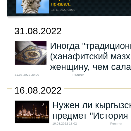
призвал...
14.11.2023 08:02
В Кыргызстане
31.08.2022
предположительно
задержан...
Иногда "традицион
24.04.2025 20:36
(ханафитский мазх
женщину, чем сал
31.08.2022 20:00
Религия
16.08.2022
Нужен ли кыргызс
предмет "История 
16.08.2022 18:02
Религия