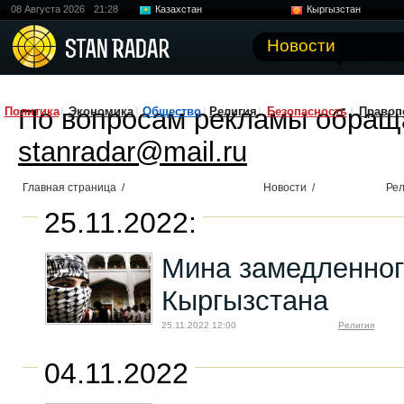
08 Августа 2026
21:28
Казахстан
Кыргызстан
Узбекистан
Китай
Новости
По вопросам рекламы обращ
Политика
Экономика
Общество
Религия
Безопасность
Правоп
stanradar@mail.ru
Главная страница
/
Новости
/
Рел
25.11.2022:
Мина замедленног
Кыргызстана
25.11.2022 12:00
Религия
04.11.2022