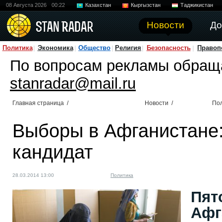
08 Августа 2026
00:22
Казахстан
Кыргызстан
Таджикистан
Новости
До
Политика
Экономика
Общество
Религия
Безопасность
Правоп
По вопросам рекламы обращ
stanradar@mail.ru
Главная страница
/
Новости
/
По
Выборы в Афганистане
кандидат
28.03.2014 13:00
Политика
Пят
Афг