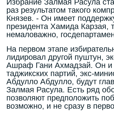
Избрание Залмая Расула стан
раз результатом такого компр
Князев. - Он имеет поддержк
президента Хамида Карзая, т
немаловажно, госдепартаме
На первом этапе избиратель
лидировал другой пуштун, э
Ашраф Гани Ахмадзай. Он и 
таджикских партий, экс-мин
Абдулло Абдулло, будут гла
Залмая Расула. Есть ряд обс
позволяют предположить поб
возможно, и не сразу в перво